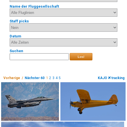
Name der Fluggesellschaft
Staff picks
Datum
Suchen
Los!
Vorherige /
Nächster 60
1
2
3
4
5
KAJO
tracking