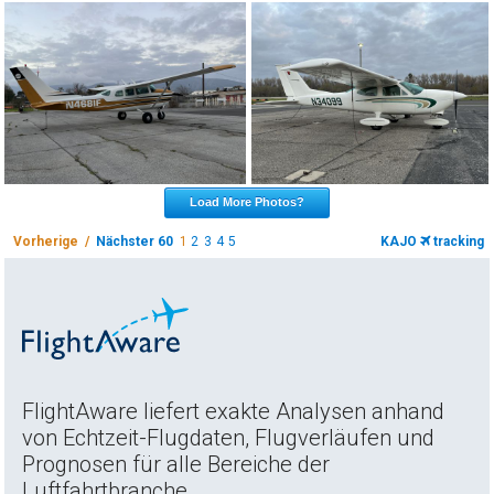
Load More Photos?
Vorherige /
Nächster 60
1
2
3
4
5
KAJO
tracking
FlightAware liefert exakte Analysen anhand
von Echtzeit-Flugdaten, Flugverläufen und
Prognosen für alle Bereiche der
Luftfahrtbranche.