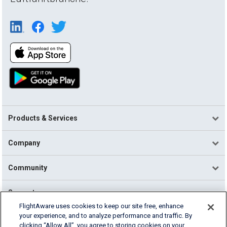
Products & Services
Company
Community
Support
FlightAware uses cookies to keep our site free, enhance
your experience, and to analyze performance and traffic. By
English (USA)
clicking “Allow All”, you agree to storing cookies on your