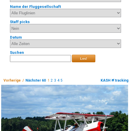
Name der Fluggesellschaft
Staff picks
Datum
Suchen
Los!
Vorherige /
Nächster 60
1
2
3
4
5
KASH
tracking