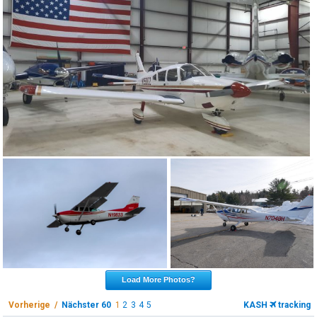
Load More Photos?
Vorherige /
Nächster 60
1
2
3
4
5
KASH
tracking