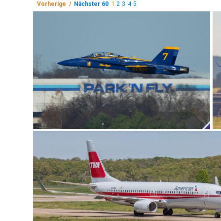
Vorherige /
Nächster 60
1
2
3
4
5