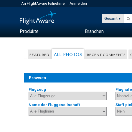
An FlightAware teilnehmen
Anmelden
Gesamt
Produkte
Branchen
ALL PHOTOS
FEATURED
RECENT COMMENTS
Browsen
Flugzeug
Flughaf
Name der Fluggesellschaft
Staff pic