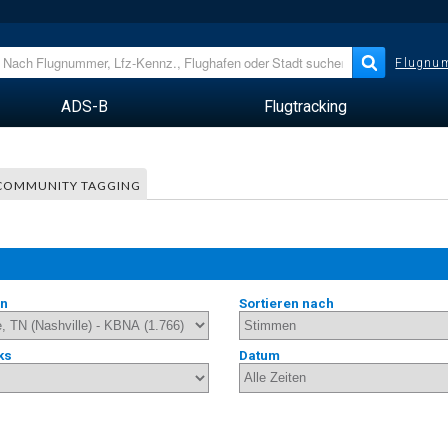
Flugnum
ADS-B
Flugtracking
COMMUNITY TAGGING
en
Sortieren nach
ks
Datum