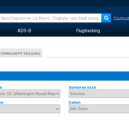
Flugnum
ADS-B
Flugtracking
COMMUNITY TAGGING
en
Sortieren nach
ks
Datum