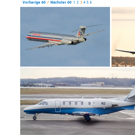
Vorherige 60
/
Nächster 60
1
2
3
4
5
6