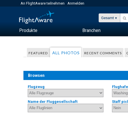
An FlightAware teilnehmen
Anmelden
Gesamt
Produkte
Branchen
ALL PHOTOS
FEATURED
RECENT COMMENTS
Browsen
Flugzeug
Flughaf
Name der Fluggesellschaft
Staff pic