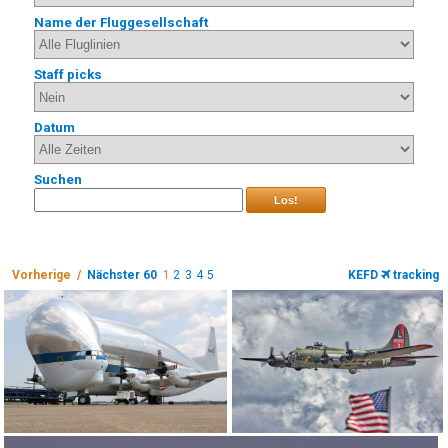
Name der Fluggesellschaft
Staff picks
Datum
Suchen
Los!
Vorherige /
Nächster 60
1
2
3
4
5
KEFD
tracking