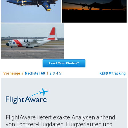
Load More Photos?
Vorherige /
Nächster 60
1
2
3
4
5
KEFD
tracking
FlightAware liefert exakte Analysen anhand
von Echtzeit-Flugdaten, Flugverläufen und