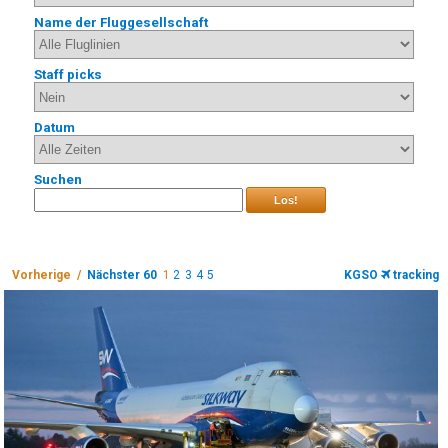
Name der Fluggesellschaft
Staff picks
Datum
Suchen
Los!
Vorherige /
Nächster 60
1
2
3
4
5
KGSO
tracking