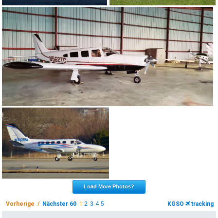
Load More Photos?
Vorherige /
Nächster 60
1
2
3
4
5
KGSO
tracking