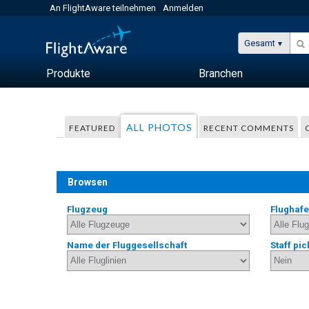
An FlightAware teilnehmen
Anmelden
Gesamt
Produkte
Branchen
ALL PHOTOS
FEATURED
RECENT COMMENTS
Browsen
Flugzeug
Flughaf
Name der Fluggesellschaft
Staff pic