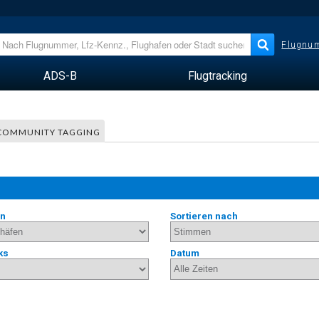
Flugnum
ADS-B
Flugtracking
COMMUNITY TAGGING
en
Sortieren nach
ks
Datum