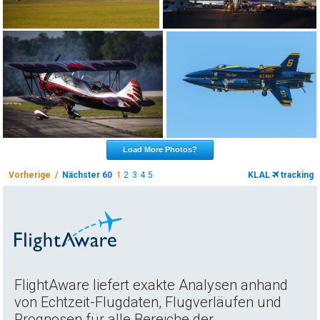
Load More Photos?
Vorherige /
Nächster 60
1
2
3
4
5
KLAL
tracking
FlightAware liefert exakte Analysen anhand
von Echtzeit-Flugdaten, Flugverläufen und
Prognosen für alle Bereiche der