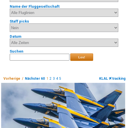
Name der Fluggesellschaft
Staff picks
Datum
Suchen
Los!
Vorherige /
Nächster 60
1
2
3
4
5
KLAL
tracking