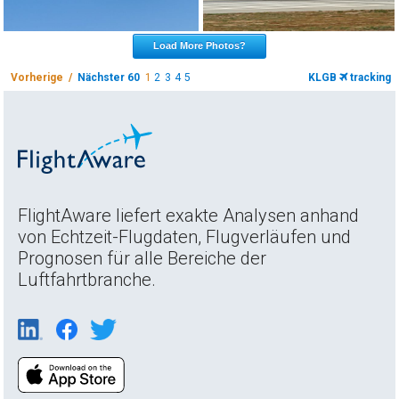
Load More Photos?
Vorherige /
Nächster 60
1
2
3
4
5
KLGB
tracking
FlightAware liefert exakte Analysen anhand
von Echtzeit-Flugdaten, Flugverläufen und
Prognosen für alle Bereiche der
Luftfahrtbranche.