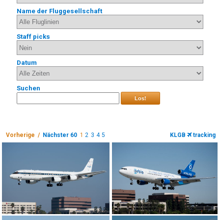
Name der Fluggesellschaft
Staff picks
Datum
Suchen
Los!
Vorherige /
Nächster 60
1
2
3
4
5
KLGB
tracking