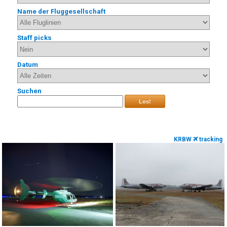
Name der Fluggesellschaft
Staff picks
Datum
Suchen
Los!
KRBW
tracking