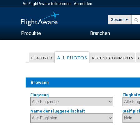
An FlightAware teilnehmen
Anmelden
Gesamt
Produkte
Branchen
ALL PHOTOS
FEATURED
RECENT COMMENTS
Browsen
Flugzeug
Flughaf
Name der Fluggesellschaft
Staff pic