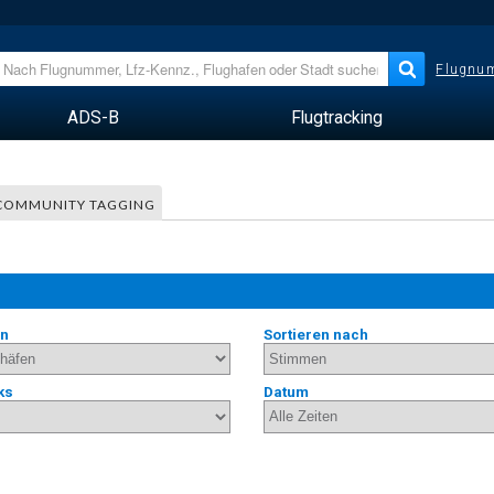
Flugnum
ADS-B
Flugtracking
COMMUNITY TAGGING
en
Sortieren nach
ks
Datum