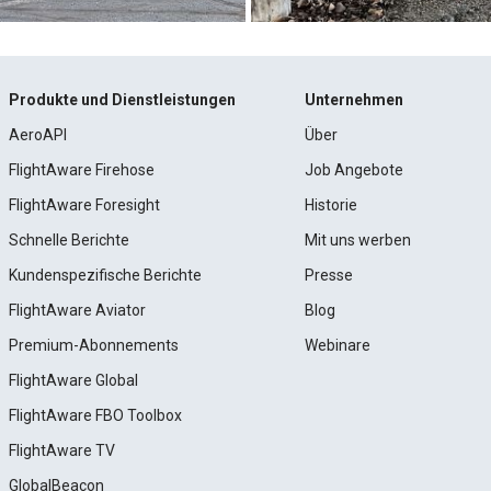
Produkte und Dienstleistungen
Unternehmen
AeroAPI
Über
FlightAware Firehose
Job Angebote
FlightAware Foresight
Historie
Schnelle Berichte
Mit uns werben
Kundenspezifische Berichte
Presse
FlightAware Aviator
Blog
Premium-Abonnements
Webinare
FlightAware Global
FlightAware FBO Toolbox
FlightAware TV
GlobalBeacon