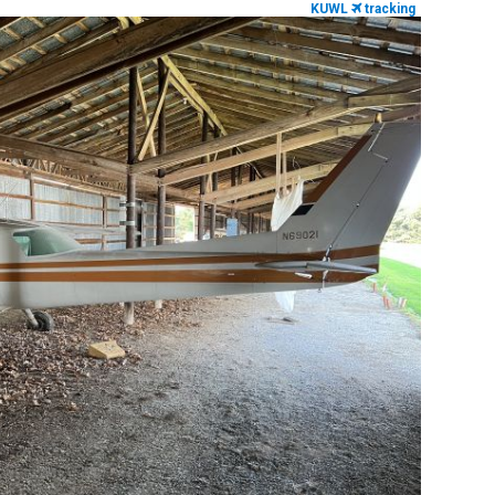
KUWL
tracking