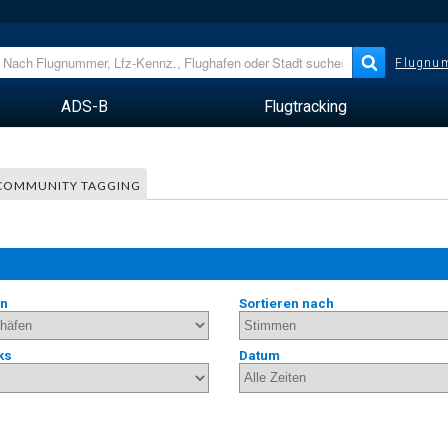
Flugnum
ADS-B
Flugtracking
COMMUNITY TAGGING
en
Sortieren nach
ks
Datum