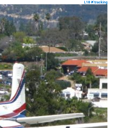
L18
tracking