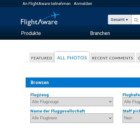
An FlightAware teilnehmen
Anmelden
Gesamt
Produkte
Branchen
ALL PHOTOS
FEATURED
RECENT COMMENTS
Browsen
Flugzeug
Flughaf
Name der Fluggesellschaft
Staff pic