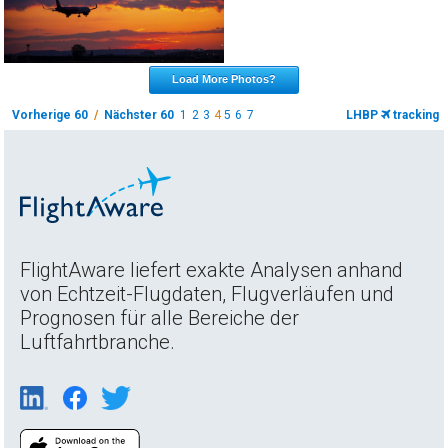
Load More Photos?
Vorherige 60
/
Nächster 60
1
2
3
4
5
6
7
LHBP
tracking
FlightAware liefert exakte Analysen anhand
von Echtzeit-Flugdaten, Flugverläufen und
Prognosen für alle Bereiche der
Luftfahrtbranche.