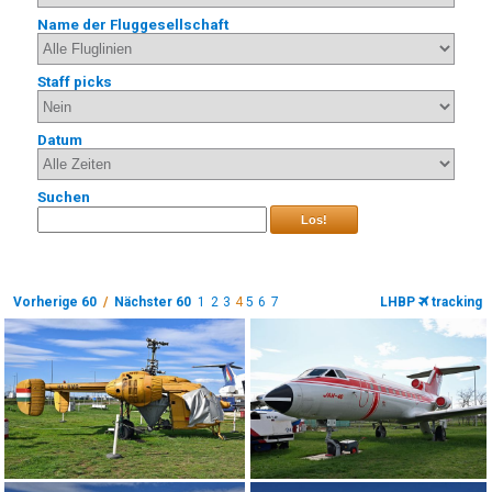
Name der Fluggesellschaft
Staff picks
Datum
Suchen
Los!
Vorherige 60
/
Nächster 60
1
2
3
4
5
6
7
LHBP
tracking