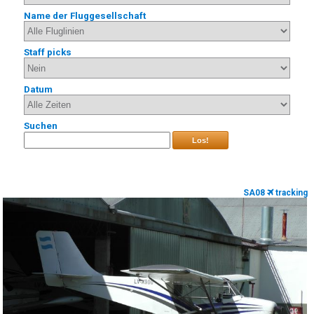
Name der Fluggesellschaft
Staff picks
Datum
Suchen
Los!
SA08
tracking