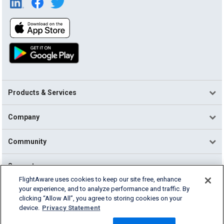
Products & Services
Company
Community
Support
FlightAware uses cookies to keep our site free, enhance
your experience, and to analyze performance and traffic. By
English (USA)
clicking “Allow All”, you agree to storing cookies on your
2026 FlightAware
device.
Privacy Statement
Terms of Use
Privacy
Cookie Settings