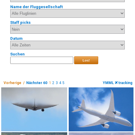
Name der Fluggesellschaft
Staff picks
Datum
Suchen
Los!
Vorherige /
Nächster 60
1
2
3
4
5
YMML
tracking