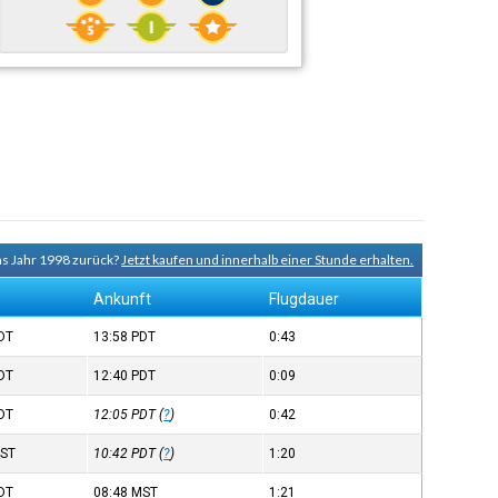
ns Jahr 1998 zurück?
Jetzt kaufen und innerhalb einer Stunde erhalten.
Ankunft
Flugdauer
DT
13:58
PDT
0:43
DT
12:40
PDT
0:09
DT
12:05
PDT
(
?
)
0:42
ST
10:42
PDT
(
?
)
1:20
DT
08:48
MST
1:21