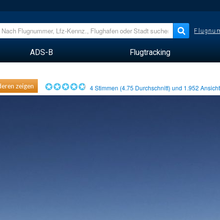
Flugnum
ADS-B
Flugtracking
eren zeigen
4
Stimmen (
4.75
Durchschnitt) und
1.952
Ansich