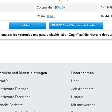
Corona Muni
(
KAJO
)
14:19
P
)
Chino
(
KCNO
)
09:44
P
Mehr →
N8582C Excel Flughistorie kaufen →
sisnutzer ist kostenlos und ganz einfach!) haben Zugriff auf die Historie der
odukte und Dienstleistungen
Unternehmen
roAPI
Über
ightAware Firehose
Job Angebote
ightAware Foresight
Historie
hnelle Berichte
Mit uns werben