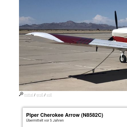
mittel
/
groß
/
voll
Piper Cherokee Arrow (N8582C)
Übermittelt
vor 5 Jahren