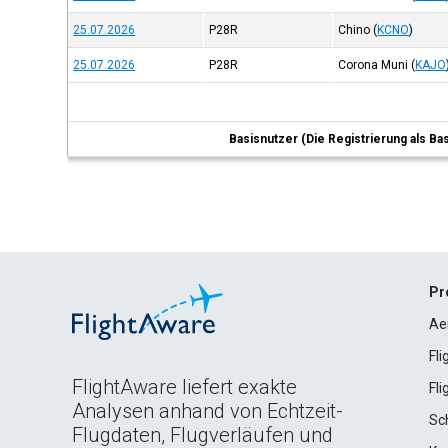
25.07.2026
P28R
Chino
(
KCNO
)
25.07.2026
P28R
Corona Muni
(
KAJO
Basisnutzer (Die Registrierung als Ba
Pr
Ae
Fl
FlightAware liefert exakte
Fl
Analysen anhand von Echtzeit-
Sc
Flugdaten, Flugverläufen und