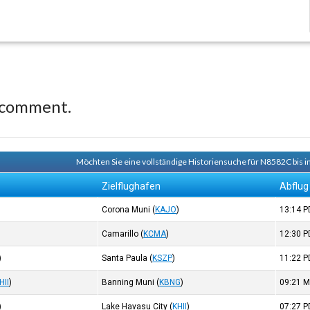
 comment.
Möchten Sie eine vollständige Historiensuche für N8582C bis i
Zielflughafen
Abflug
Corona Muni
(
KAJO
)
13:14
P
Camarillo
(
KCMA
)
12:30
P
)
Santa Paula
(
KSZP
)
11:22
P
HII
)
Banning Muni
(
KBNG
)
09:21
M
)
Lake Havasu City
(
KHII
)
07:27
P