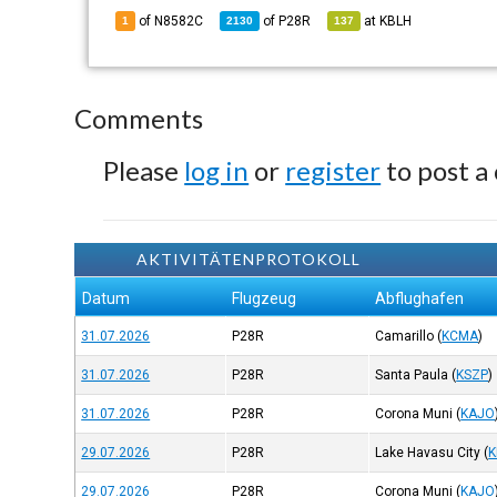
of N8582C
of
P28R
at
KBLH
1
2130
137
Comments
Please
log in
or
register
to post a
AKTIVITÄTENPROTOKOLL
Datum
Flugzeug
Abflughafen
31.07.2026
P28R
Camarillo
(
KCMA
)
31.07.2026
P28R
Santa Paula
(
KSZP
)
31.07.2026
P28R
Corona Muni
(
KAJO
29.07.2026
P28R
Lake Havasu City
(
K
29.07.2026
P28R
Corona Muni
(
KAJO