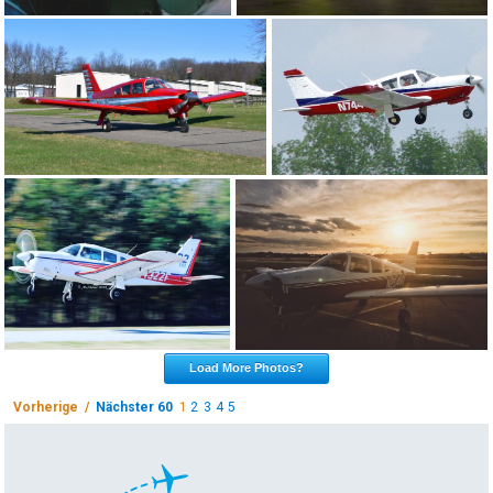
Load More Photos?
Vorherige /
Nächster 60
1
2
3
4
5