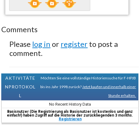
Comments
Please
log in
or
register
to post a
comment.
AKTIVITÄTE
Möchten Sie eine vollständige Historiensuche für F-HPJB
NPROTOKOL
bis ins Jahr 1998 zurück?
Jetzt kaufen und innerhalb einer
L
Stunde erhalten.
No Recent History Data
Basisnutzer (Die Registrierung als Basisnutzer ist kostenlos und ganz
einfach!) haben Zugriff auf die Historie der zurückliegenden 3 months.
Registrieren