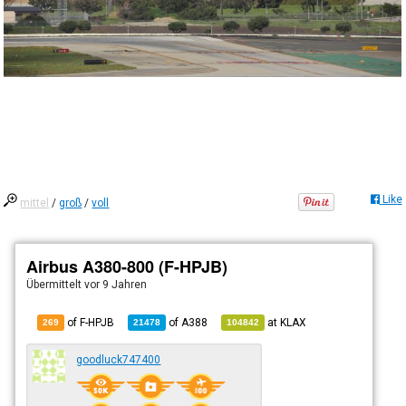
Like
mittel
/
groß
/
voll
Airbus A380-800 (F-HPJB)
Übermittelt
vor 9 Jahren
of F-HPJB
of
A388
at
KLAX
269
21478
104842
goodluck747400