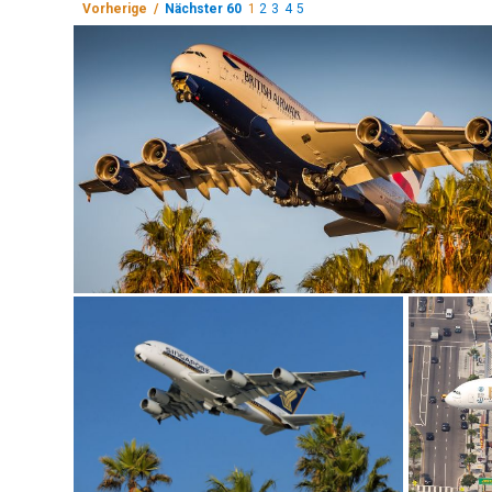
Vorherige /
Nächster 60
1
2
3
4
5