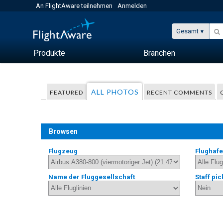
An FlightAware teilnehmen
Anmelden
Gesamt
Produkte
Branchen
ALL PHOTOS
FEATURED
RECENT COMMENTS
Browsen
Flugzeug
Flughaf
Name der Fluggesellschaft
Staff pic