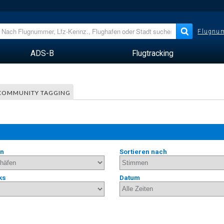
Flugnum
ADS-B
Flugtracking
COMMUNITY TAGGING
en
Sortieren nach
ks
Datum