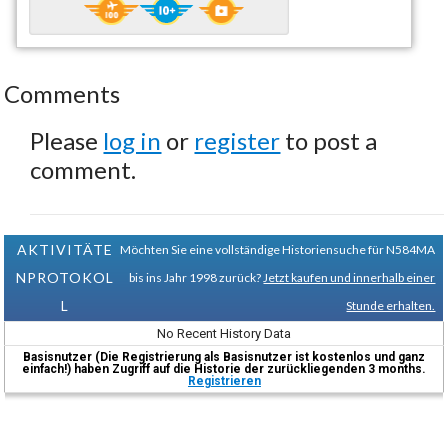
Comments
Please
log in
or
register
to post a
comment.
AKTIVITÄTE
Möchten Sie eine vollständige Historiensuche für N584MA
NPROTOKOL
bis ins Jahr 1998 zurück?
Jetzt kaufen und innerhalb einer
L
Stunde erhalten.
No Recent History Data
Basisnutzer (Die Registrierung als Basisnutzer ist kostenlos und ganz
einfach!) haben Zugriff auf die Historie der zurückliegenden 3 months.
Registrieren