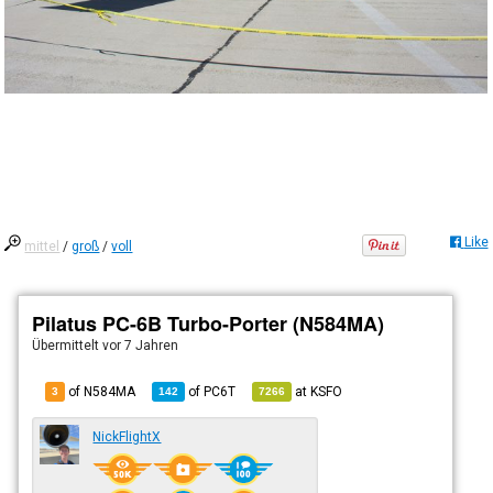
Like
mittel
/
groß
/
voll
Pilatus PC-6B Turbo-Porter (N584MA)
Übermittelt
vor 7 Jahren
of N584MA
of
PC6T
at
KSFO
3
142
7266
NickFlightX