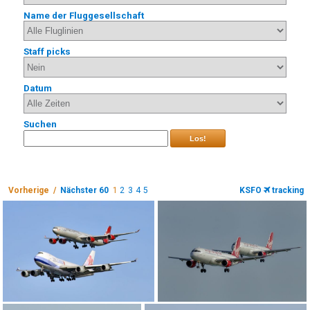
Name der Fluggesellschaft
Staff picks
Datum
Suchen
Los!
Vorherige /
Nächster 60
1
2
3
4
5
KSFO
tracking