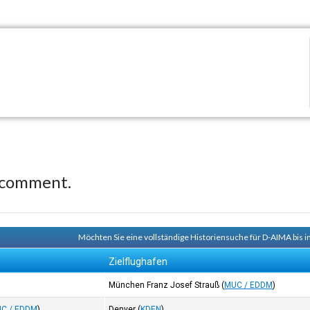
 comment.
Möchten Sie eine vollständige Historiensuche für D-AIMA bis i
Zielflughafen
München Franz Josef Strauß
(
MUC / EDDM
)
C / EDDM
)
Denver
(
KDEN
)