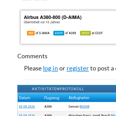
Airbus A380-800 (D-AIMA)
Übermittelt
vor 10 Jahren
of D-AIMA
of
A388
at
EDDF
282
21475
18727
Comments
Please
log in
or
register
to post a
AKTIVITÄTENPROTOKOLL
Datum
Flugzeug
Abflughafen
05.08.2026
A388
Denver
(
KDEN
)
05.08.2026
A388
München Franz Josef Strauß
(
MU