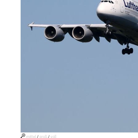
mittel
/
groß
/
voll