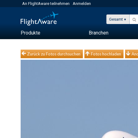
An FlightAware teilnehmen
Anmelden
Gesamt
Produkte
Branchen
Zurück zu Fotos durchsuchen
Fotos hochladen
And