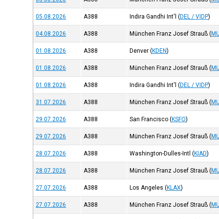
05.08.2026
A388
Indira Gandhi Int'l
(
DEL / VIDP
)
04.08.2026
A388
München Franz Josef Strauß
(
MU
01.08.2026
A388
Denver
(
KDEN
)
01.08.2026
A388
München Franz Josef Strauß
(
MU
01.08.2026
A388
Indira Gandhi Int'l
(
DEL / VIDP
)
31.07.2026
A388
München Franz Josef Strauß
(
MU
29.07.2026
A388
San Francisco
(
KSFO
)
29.07.2026
A388
München Franz Josef Strauß
(
MU
28.07.2026
A388
Washington-Dulles-Intl
(
KIAD
)
28.07.2026
A388
München Franz Josef Strauß
(
MU
27.07.2026
A388
Los Angeles
(
KLAX
)
27.07.2026
A388
München Franz Josef Strauß
(
MU