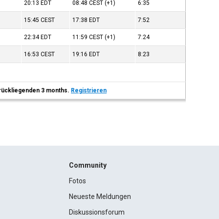
20:13
EDT
08:48
CEST
(+1)
6:35
15:45
CEST
17:38
EDT
7:52
22:34
EDT
11:59
CEST
(+1)
7:24
16:53
CEST
19:16
EDT
8:23
 zurückliegenden 3 months.
Registrieren
Community
Fotos
Neueste Meldungen
Diskussionsforum