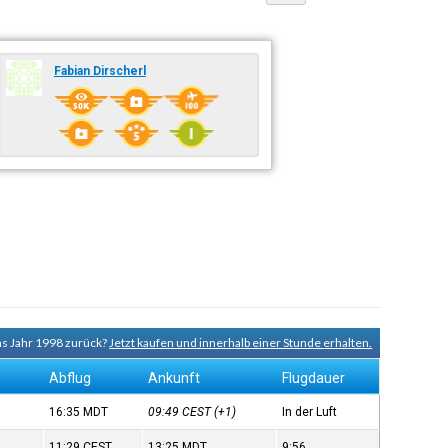
Fabian Dirscherl
ns Jahr 1998 zurück?
Jetzt kaufen und innerhalb einer Stunde erhalten.
Abflug
Ankunft
Flugdauer
16:35
MDT
09:49
CEST
(+1)
In der Luft
11:29
CEST
13:25
MDT
9:56