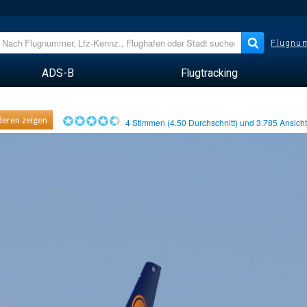
Flugnum
ADS-B
Flugtracking
eren zeigen
4
Stimmen (
4.50
Durchschnitt) und
3.785
Ansich