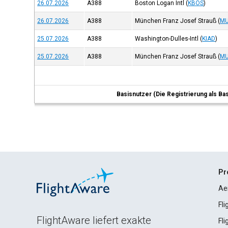
26.07.2026
A388
Boston Logan Intl
(
KBOS
)
26.07.2026
A388
München Franz Josef Strauß
(
MU
25.07.2026
A388
Washington-Dulles-Intl
(
KIAD
)
25.07.2026
A388
München Franz Josef Strauß
(
MU
Basisnutzer (Die Registrierung als Ba
Pr
Ae
Fl
FlightAware liefert exakte
Fl