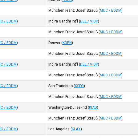
München Franz Josef Strauß
(
MUC / EDDM
)
C / EDDM
)
Indira Gandhi Int'l
(
DEL / VIDP
)
München Franz Josef Strauß
(
MUC / EDDM
)
C / EDDM
)
Denver
(
KDEN
)
München Franz Josef Strauß
(
MUC / EDDM
)
C / EDDM
)
Indira Gandhi Int'l
(
DEL / VIDP
)
München Franz Josef Strauß
(
MUC / EDDM
)
C / EDDM
)
San Francisco
(
KSFO
)
München Franz Josef Strauß
(
MUC / EDDM
)
C / EDDM
)
Washington-Dulles-Intl
(
KIAD
)
München Franz Josef Strauß
(
MUC / EDDM
)
C / EDDM
)
Los Angeles
(
KLAX
)