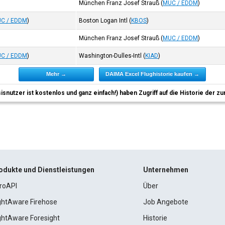
München Franz Josef Strauß
(
MUC / EDDM
)
C / EDDM
)
Boston Logan Intl
(
KBOS
)
München Franz Josef Strauß
(
MUC / EDDM
)
C / EDDM
)
Washington-Dulles-Intl
(
KIAD
)
Mehr →
DAIMA Excel Flughistorie kaufen →
sisnutzer ist kostenlos und ganz einfach!) haben Zugriff auf die Historie der
odukte und Dienstleistungen
Unternehmen
roAPI
Über
ightAware Firehose
Job Angebote
ightAware Foresight
Historie