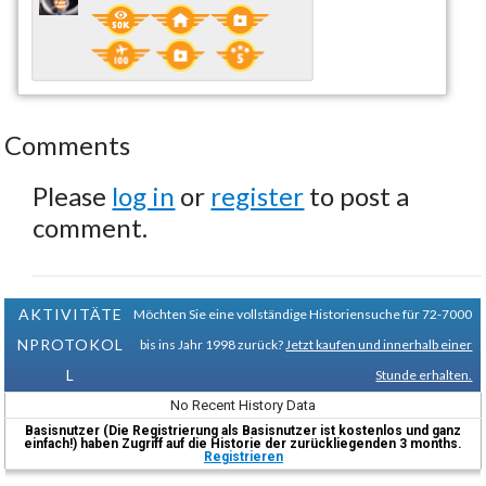
Comments
Please
log in
or
register
to post a
comment.
AKTIVITÄTE
Möchten Sie eine vollständige Historiensuche für 72-7000
NPROTOKOL
bis ins Jahr 1998 zurück?
Jetzt kaufen und innerhalb einer
L
Stunde erhalten.
No Recent History Data
Basisnutzer (Die Registrierung als Basisnutzer ist kostenlos und ganz
einfach!) haben Zugriff auf die Historie der zurückliegenden 3 months.
Registrieren