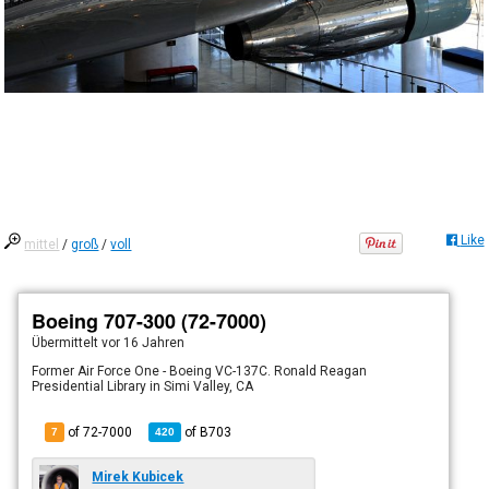
Like
mittel
/
groß
/
voll
Boeing 707-300 (72-7000)
Übermittelt
vor 16 Jahren
Former Air Force One - Boeing VC-137C. Ronald Reagan
Presidential Library in Simi Valley, CA
of 72-7000
of
B703
7
420
Mirek Kubicek