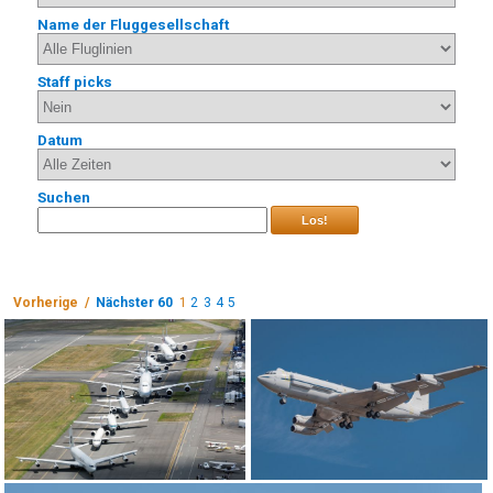
Name der Fluggesellschaft
Staff picks
Datum
Suchen
Los!
Vorherige /
Nächster 60
1
2
3
4
5