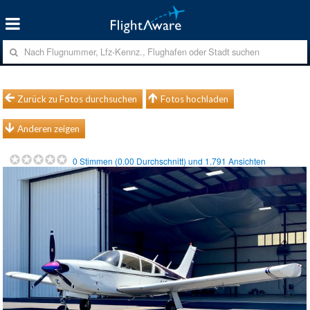
Zurück zu Fotos durchsuchen
Fotos hochladen
Anderen zeigen
0
Stimmen (
0.00
Durchschnitt) und
1.791
Ansichten