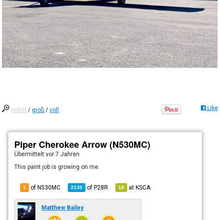
Like
mittel
/
groß
/
voll
Piper Cherokee Arrow (N530MC)
Übermittelt
vor 7 Jahren
This paint job is growing on me.
of N530MC
of
P28R
at
KSCA
1
2130
18
Matthew Bailey