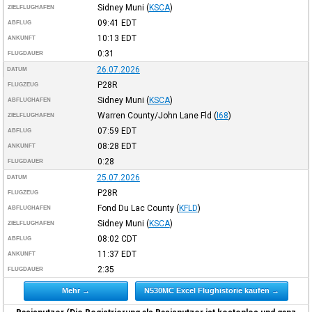
Sidney Muni
(
KSCA
)
ZIELFLUGHAFEN
09:41
EDT
ABFLUG
10:13
EDT
ANKUNFT
0:31
FLUGDAUER
26.07.2026
DATUM
P28R
FLUGZEUG
Sidney Muni
(
KSCA
)
ABFLUGHAFEN
Warren County/John Lane Fld
(
I68
)
ZIELFLUGHAFEN
07:59
EDT
ABFLUG
08:28
EDT
ANKUNFT
0:28
FLUGDAUER
25.07.2026
DATUM
P28R
FLUGZEUG
Fond Du Lac County
(
KFLD
)
ABFLUGHAFEN
Sidney Muni
(
KSCA
)
ZIELFLUGHAFEN
08:02
CDT
ABFLUG
11:37
EDT
ANKUNFT
2:35
FLUGDAUER
Mehr →
N530MC Excel Flughistorie kaufen →