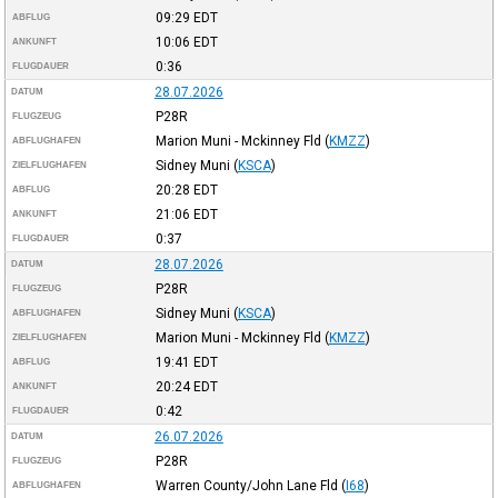
09:29
EDT
ABFLUG
10:06
EDT
ANKUNFT
0:36
FLUGDAUER
28.07.2026
DATUM
P28R
FLUGZEUG
Marion Muni - Mckinney Fld
(
KMZZ
)
ABFLUGHAFEN
Sidney Muni
(
KSCA
)
ZIELFLUGHAFEN
20:28
EDT
ABFLUG
21:06
EDT
ANKUNFT
0:37
FLUGDAUER
28.07.2026
DATUM
P28R
FLUGZEUG
Sidney Muni
(
KSCA
)
ABFLUGHAFEN
Marion Muni - Mckinney Fld
(
KMZZ
)
ZIELFLUGHAFEN
19:41
EDT
ABFLUG
20:24
EDT
ANKUNFT
0:42
FLUGDAUER
26.07.2026
DATUM
P28R
FLUGZEUG
Warren County/John Lane Fld
(
I68
)
ABFLUGHAFEN