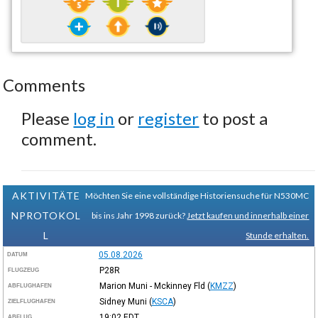
Comments
Please
log in
or
register
to post a
comment.
AKTIVITÄTE
Möchten Sie eine vollständige Historiensuche für N530MC
NPROTOKOL
bis ins Jahr 1998 zurück?
Jetzt kaufen und innerhalb einer
L
Stunde erhalten.
05.08.2026
DATUM
P28R
FLUGZEUG
Marion Muni - Mckinney Fld
(
KMZZ
)
ABFLUGHAFEN
Sidney Muni
(
KSCA
)
ZIELFLUGHAFEN
19:02
EDT
ABFLUG