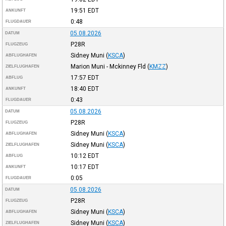
19:51
EDT
ANKUNFT
0:48
FLUGDAUER
05.08.2026
DATUM
P28R
FLUGZEUG
Sidney Muni
(
KSCA
)
ABFLUGHAFEN
Marion Muni - Mckinney Fld
(
KMZZ
)
ZIELFLUGHAFEN
17:57
EDT
ABFLUG
18:40
EDT
ANKUNFT
0:43
FLUGDAUER
05.08.2026
DATUM
P28R
FLUGZEUG
Sidney Muni
(
KSCA
)
ABFLUGHAFEN
Sidney Muni
(
KSCA
)
ZIELFLUGHAFEN
10:12
EDT
ABFLUG
10:17
EDT
ANKUNFT
0:05
FLUGDAUER
05.08.2026
DATUM
P28R
FLUGZEUG
Sidney Muni
(
KSCA
)
ABFLUGHAFEN
Sidney Muni
(
KSCA
)
ZIELFLUGHAFEN