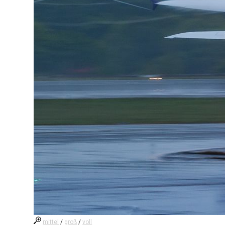
mittel
/
groß
/
voll