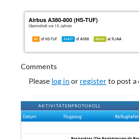
Airbus A380-800 (HS-TUF)
Übermittelt
vor 10 Jahren
of HS-TUF
of
A388
at
RJAA
47
21477
20113
Comments
Please
log in
or
register
to post a
AKTIVITÄTENPROTOKOLL
Datum
Flugzeug
Abflughafe
Basisnutzer (Die Registrierung als Ba