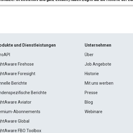
odukte und Dienstleistungen
Unternehmen
roAPI
Über
ightAware Firehose
Job Angebote
ightAware Foresight
Historie
hnelle Berichte
Mit uns werben
ndenspezifische Berichte
Presse
ightAware Aviator
Blog
emium-Abonnements
Webinare
ightAware Global
ightAware FBO Toolbox