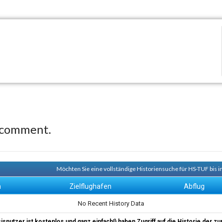
 comment.
Möchten Sie eine vollständige Historiensuche für HS-TUF bis i
n
Zielflughafen
Abflug
No Recent History Data
sisnutzer ist kostenlos und ganz einfach!) haben Zugriff auf die Historie der