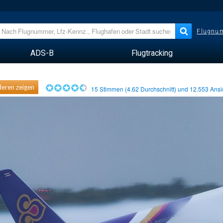
Flugnum
ADS-B
Flugtracking
eren zeigen
15
Stimmen (
4.62
Durchschnitt) und
12.553
Ansi