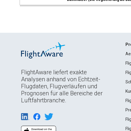
Pr
Ae
Fl
FlightAware liefert exakte
Fl
Analysen anhand von Echtzeit-
Sc
Flugdaten, Flugverläufen und
Ku
Prognosen für alle Bereiche der
Luftfahrtbranche.
Fl
Pr
Fl
Fl