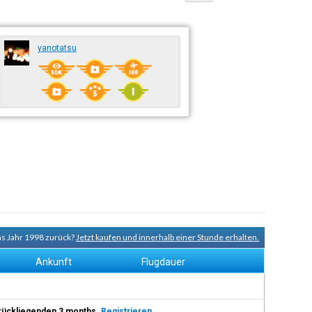
yanotatsu
ns Jahr 1998 zurück?
Jetzt kaufen und innerhalb einer Stunde erhalten.
Ankunft
Flugdauer
 zurückliegenden 3 months.
Registrieren