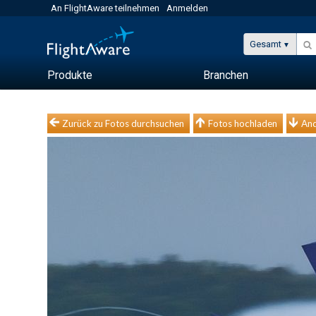
An FlightAware teilnehmen
Anmelden
Gesamt
Produkte
Branchen
Zurück zu Fotos durchsuchen
Fotos hochladen
And