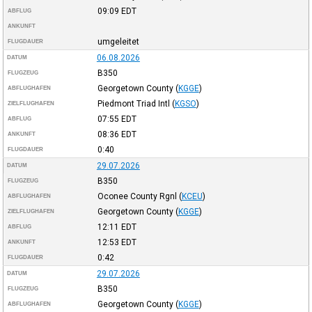
09:09
EDT
ABFLUG
ANKUNFT
umgeleitet
FLUGDAUER
06.08.2026
DATUM
B350
FLUGZEUG
Georgetown County
(
KGGE
)
ABFLUGHAFEN
Piedmont Triad Intl
(
KGSO
)
ZIELFLUGHAFEN
07:55
EDT
ABFLUG
08:36
EDT
ANKUNFT
0:40
FLUGDAUER
29.07.2026
DATUM
B350
FLUGZEUG
Oconee County Rgnl
(
KCEU
)
ABFLUGHAFEN
Georgetown County
(
KGGE
)
ZIELFLUGHAFEN
12:11
EDT
ABFLUG
12:53
EDT
ANKUNFT
0:42
FLUGDAUER
29.07.2026
DATUM
B350
FLUGZEUG
Georgetown County
(
KGGE
)
ABFLUGHAFEN