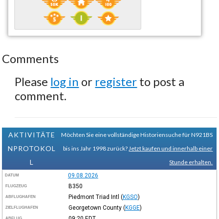
Comments
Please
log in
or
register
to post a
comment.
AKTIVITÄTE
Möchten Sie eine vollständige Historiensuche für N921BS
NPROTOKOL
bis ins Jahr 1998 zurück?
Jetzt kaufen und innerhalb einer
L
Stunde erhalten.
09.08.2026
DATUM
B350
FLUGZEUG
Piedmont Triad Intl
(
KGSO
)
ABFLUGHAFEN
Georgetown County
(
KGGE
)
ZIELFLUGHAFEN
09:20
EDT
ABFLUG