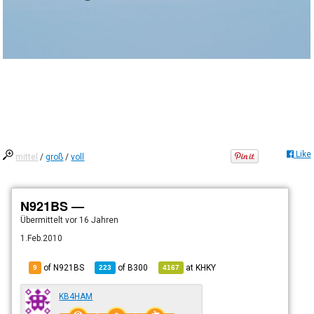
Like
mittel
/
groß
/
voll
N921BS —
Übermittelt
vor 16 Jahren
1.Feb.2010
of N921BS
of
B300
at
KHKY
9
223
4167
KB4HAM