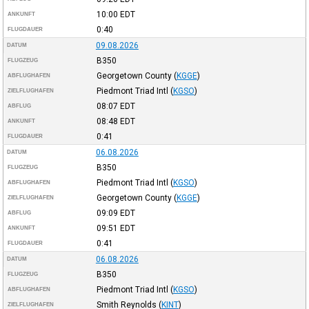
10:00
EDT
ANKUNFT
0:40
FLUGDAUER
09.08.2026
DATUM
B350
FLUGZEUG
Georgetown County
(
KGGE
)
ABFLUGHAFEN
Piedmont Triad Intl
(
KGSO
)
ZIELFLUGHAFEN
08:07
EDT
ABFLUG
08:48
EDT
ANKUNFT
0:41
FLUGDAUER
06.08.2026
DATUM
B350
FLUGZEUG
Piedmont Triad Intl
(
KGSO
)
ABFLUGHAFEN
Georgetown County
(
KGGE
)
ZIELFLUGHAFEN
09:09
EDT
ABFLUG
09:51
EDT
ANKUNFT
0:41
FLUGDAUER
06.08.2026
DATUM
B350
FLUGZEUG
Piedmont Triad Intl
(
KGSO
)
ABFLUGHAFEN
Smith Reynolds
(
KINT
)
ZIELFLUGHAFEN