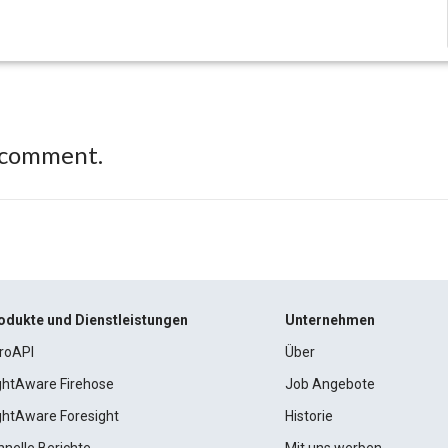
 comment.
odukte und Dienstleistungen
Unternehmen
roAPI
Über
ightAware Firehose
Job Angebote
ightAware Foresight
Historie