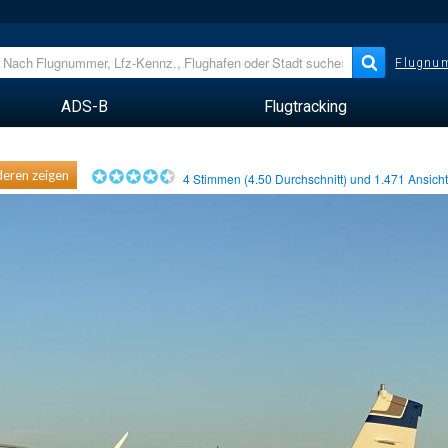
Flugnum
ADS-B
Flugtracking
eren zeigen
4
Stimmen (
4.50
Durchschnitt) und
1.471
Ansich