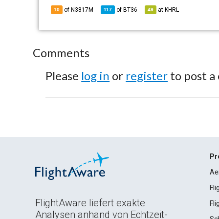
of N3817M
of
BT36
at
KHRL
10
117
49
Comments
Please
log in
or
register
to post a
Pr
Ae
Fl
FlightAware liefert exakte
Fl
Analysen anhand von Echtzeit-