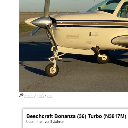
mittel
/
groß
/
voll
Beechcraft Bonanza (36) Turbo (N3817M)
Übermittelt
vor 5 Jahren