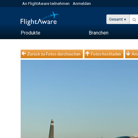
An FlightAware teilnehmen
Anmelden
Gesamt
Produkte
Branchen
Zurück zu Fotos durchsuchen
Fotos hochladen
And