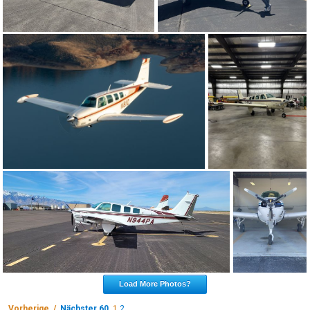
Load More Photos?
Vorherige /
Nächster 60
1
2