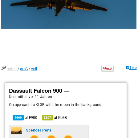
Like
mittel
/
groß
/
voll
Dassault Falcon 900 —
Übermittelt
vor 11 Jahren
On approach to KLGB with the moon in the background
of
F900
at
KLGB
4600
1207
Spencer Pena