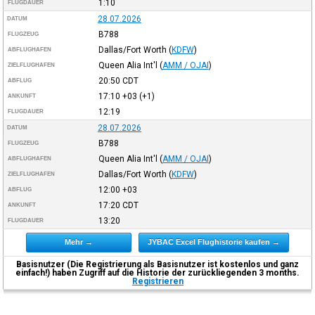
1:10
FLUGDAUER
28.07.2026
DATUM
B788
FLUGZEUG
Dallas/Fort Worth
(
KDFW
)
ABFLUGHAFEN
Queen Alia Int'l
(
AMM / OJAI
)
ZIELFLUGHAFEN
20:50
CDT
ABFLUG
17:10
+03
(+1)
ANKUNFT
12:19
FLUGDAUER
28.07.2026
DATUM
B788
FLUGZEUG
Queen Alia Int'l
(
AMM / OJAI
)
ABFLUGHAFEN
Dallas/Fort Worth
(
KDFW
)
ZIELFLUGHAFEN
12:00
+03
ABFLUG
17:20
CDT
ANKUNFT
13:20
FLUGDAUER
Mehr →
JYBAC Excel Flughistorie kaufen →
Basisnutzer (Die Registrierung als Basisnutzer ist kostenlos und ganz
einfach!) haben Zugriff auf die Historie der zurückliegenden 3 months.
Registrieren