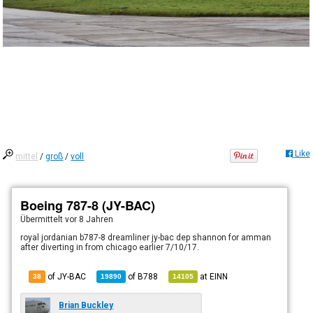
Like
mittel
/
groß
/
voll
Boeing 787-8 (JY-BAC)
Übermittelt
vor 8 Jahren
royal jordanian b787-8 dreamliner jy-bac dep shannon for amman
after diverting in from chicago earlier 7/10/17.
of JY-BAC
of
B788
at
EINN
38
19890
14105
Brian Buckley