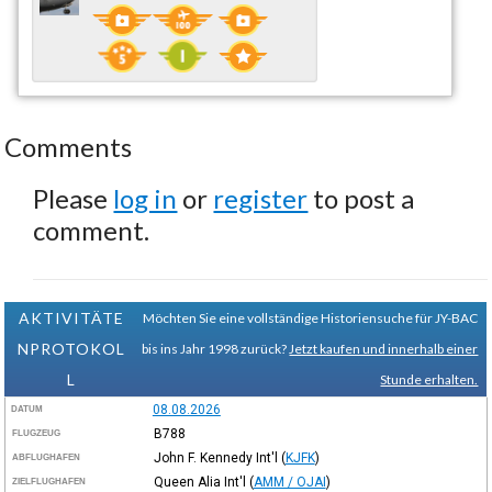
Comments
Please
log in
or
register
to post a
comment.
AKTIVITÄTE
Möchten Sie eine vollständige Historiensuche für JY-BAC
NPROTOKOL
bis ins Jahr 1998 zurück?
Jetzt kaufen und innerhalb einer
L
Stunde erhalten.
08.08.2026
DATUM
B788
FLUGZEUG
John F. Kennedy Int'l
(
KJFK
)
ABFLUGHAFEN
Queen Alia Int'l
(
AMM / OJAI
)
ZIELFLUGHAFEN