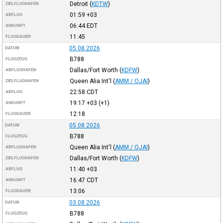
Detroit
(
KDTW
)
ZIELFLUGHAFEN
01:59
+03
ABFLUG
06:44
EDT
ANKUNFT
11:45
FLUGDAUER
05.08.2026
DATUM
B788
FLUGZEUG
Dallas/Fort Worth
(
KDFW
)
ABFLUGHAFEN
Queen Alia Int'l
(
AMM / OJAI
)
ZIELFLUGHAFEN
22:58
CDT
ABFLUG
19:17
+03
(+1)
ANKUNFT
12:18
FLUGDAUER
05.08.2026
DATUM
B788
FLUGZEUG
Queen Alia Int'l
(
AMM / OJAI
)
ABFLUGHAFEN
Dallas/Fort Worth
(
KDFW
)
ZIELFLUGHAFEN
11:40
+03
ABFLUG
16:47
CDT
ANKUNFT
13:06
FLUGDAUER
03.08.2026
DATUM
B788
FLUGZEUG