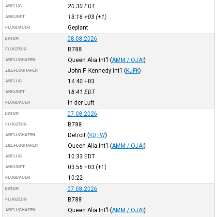
20:30
EDT
ABFLUG
13:16
+03
(+1)
ANKUNFT
Geplant
FLUGDAUER
08.08.2026
DATUM
B788
FLUGZEUG
Queen Alia Int'l
(
AMM / OJAI
)
ABFLUGHAFEN
John F. Kennedy Int'l
(
KJFK
)
ZIELFLUGHAFEN
14:40
+03
ABFLUG
18:41
EDT
ANKUNFT
In der Luft
FLUGDAUER
07.08.2026
DATUM
B788
FLUGZEUG
Detroit
(
KDTW
)
ABFLUGHAFEN
Queen Alia Int'l
(
AMM / OJAI
)
ZIELFLUGHAFEN
10:33
EDT
ABFLUG
03:56
+03
(+1)
ANKUNFT
10:22
FLUGDAUER
07.08.2026
DATUM
B788
FLUGZEUG
Queen Alia Int'l
(
AMM / OJAI
)
ABFLUGHAFEN