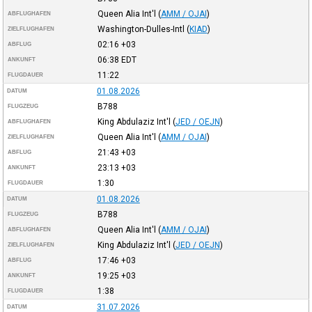
Queen Alia Int'l
(
AMM / OJAI
)
ABFLUGHAFEN
Washington-Dulles-Intl
(
KIAD
)
ZIELFLUGHAFEN
02:16
+03
ABFLUG
06:38
EDT
ANKUNFT
11:22
FLUGDAUER
01.08.2026
DATUM
B788
FLUGZEUG
King Abdulaziz Int'l
(
JED / OEJN
)
ABFLUGHAFEN
Queen Alia Int'l
(
AMM / OJAI
)
ZIELFLUGHAFEN
21:43
+03
ABFLUG
23:13
+03
ANKUNFT
1:30
FLUGDAUER
01.08.2026
DATUM
B788
FLUGZEUG
Queen Alia Int'l
(
AMM / OJAI
)
ABFLUGHAFEN
King Abdulaziz Int'l
(
JED / OEJN
)
ZIELFLUGHAFEN
17:46
+03
ABFLUG
19:25
+03
ANKUNFT
1:38
FLUGDAUER
31.07.2026
DATUM