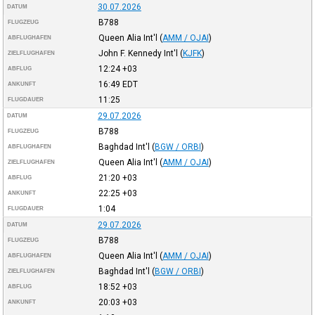
30.07.2026
DATUM
B788
FLUGZEUG
Queen Alia Int'l
(
AMM / OJAI
)
ABFLUGHAFEN
John F. Kennedy Int'l
(
KJFK
)
ZIELFLUGHAFEN
12:24
+03
ABFLUG
16:49
EDT
ANKUNFT
11:25
FLUGDAUER
29.07.2026
DATUM
B788
FLUGZEUG
Baghdad Int'l
(
BGW / ORBI
)
ABFLUGHAFEN
Queen Alia Int'l
(
AMM / OJAI
)
ZIELFLUGHAFEN
21:20
+03
ABFLUG
22:25
+03
ANKUNFT
1:04
FLUGDAUER
29.07.2026
DATUM
B788
FLUGZEUG
Queen Alia Int'l
(
AMM / OJAI
)
ABFLUGHAFEN
Baghdad Int'l
(
BGW / ORBI
)
ZIELFLUGHAFEN
18:52
+03
ABFLUG
20:03
+03
ANKUNFT