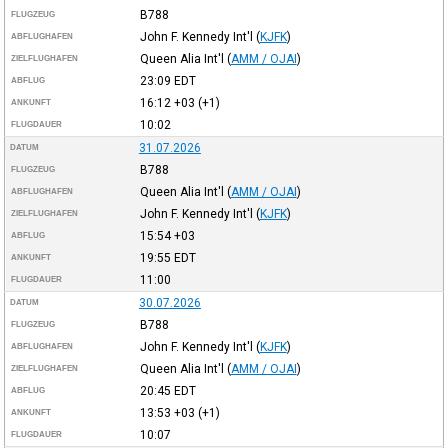
B788
FLUGZEUG
John F. Kennedy Int'l
(
KJFK
)
ABFLUGHAFEN
Queen Alia Int'l
(
AMM / OJAI
)
ZIELFLUGHAFEN
23:09
EDT
ABFLUG
16:12
+03
(+1)
ANKUNFT
10:02
FLUGDAUER
31.07.2026
DATUM
B788
FLUGZEUG
Queen Alia Int'l
(
AMM / OJAI
)
ABFLUGHAFEN
John F. Kennedy Int'l
(
KJFK
)
ZIELFLUGHAFEN
15:54
+03
ABFLUG
19:55
EDT
ANKUNFT
11:00
FLUGDAUER
30.07.2026
DATUM
B788
FLUGZEUG
John F. Kennedy Int'l
(
KJFK
)
ABFLUGHAFEN
Queen Alia Int'l
(
AMM / OJAI
)
ZIELFLUGHAFEN
20:45
EDT
ABFLUG
13:53
+03
(+1)
ANKUNFT
10:07
FLUGDAUER