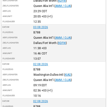
Dallas/Fort Worth
(
KDFW
)
ABFLUGHAFEN
Queen Alia Int'l
(
AMM / OJAI
)
ZIELFLUGHAFEN
23:29
CDT
ABFLUG
20:05
+03
(+1)
ANKUNFT
12:35
FLUGDAUER
03.08.2026
DATUM
B788
FLUGZEUG
Queen Alia Int'l
(
AMM / OJAI
)
ABFLUGHAFEN
Dallas/Fort Worth
(
KDFW
)
ZIELFLUGHAFEN
11:38
+03
ABFLUG
16:46
CDT
ANKUNFT
13:07
FLUGDAUER
02.08.2026
DATUM
B788
FLUGZEUG
Washington-Dulles-Intl
(
KIAD
)
ABFLUGHAFEN
Queen Alia Int'l
(
AMM / OJAI
)
ZIELFLUGHAFEN
09:19
EDT
ABFLUG
02:36
+03
(+1)
ANKUNFT
10:16
FLUGDAUER
02.08.2026
DATUM
B788
FLUGZEUG