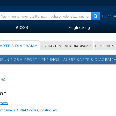
Flugnum
ADS-B
Flugtracking
ARTE & DIAGRAMM
IFR-KARTEN
VFR-DIAGRAMM
BEMERKUN
JENNINGS AIRPORT (JENNINGS, LA) 3R7 KARTE & DIAGRAM
lite
)
ion
rports
ort name, ICAO/IATA codes, location, etc.)