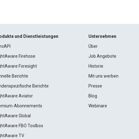
odukte und Dienstleistungen
Unternehmen
roAPI
Über
ightAware Firehose
Job Angebote
ightAware Foresight
Historie
hnelle Berichte
Mit uns werben
ndenspezifische Berichte
Presse
ightAware Aviator
Blog
emium-Abonnements
Webinare
ightAware Global
ightAware FBO Toolbox
ightAware TV