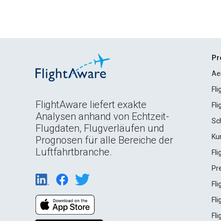
Pr
Ae
Fl
FlightAware liefert exakte
Fl
Analysen anhand von Echtzeit-
Sc
Flugdaten, Flugverläufen und
Ku
Prognosen für alle Bereiche der
Luftfahrtbranche.
Fl
Pr
Fl
Fl
Fl