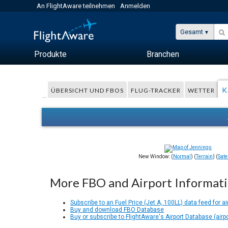
An FlightAware teilnehmen
Anmelden
Gesamt
Produkte
Branchen
K
ÜBERSICHT UND FBOS
FLUG-TRACKER
WETTER
New Window: (
Normal
) (
Terrain
) (
Satel
More FBO and Airport Informat
Subscribe to an Fuel Price (Jet A, 100LL) data feed for ai
Buy and download FBO Database
Buy or subscribe to FlightAware's Airport Database (airp