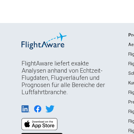
Pr
Ae
Fl
FlightAware liefert exakte
Fl
Analysen anhand von Echtzeit-
Sc
Flugdaten, Flugverläufen und
Ku
Prognosen für alle Bereiche der
Luftfahrtbranche.
Fl
Pr
Fl
Fl
Fl