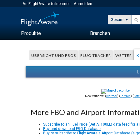
An FlightAware teilnehmen
Anmelden
Gesamt
Produkte
Branchen
K
ÜBERSICHT UND FBOS
FLUG-TRACKER
WETTER
New Window: (
Normal
) (
Terrain
) (
Satel
More FBO and Airport Informat
Subscribe to an Fuel Price (Jet A, 100LL) data feed for ai
Buy and download FBO Database
Buy or subscribe to FlightAware's Airport Database (airp