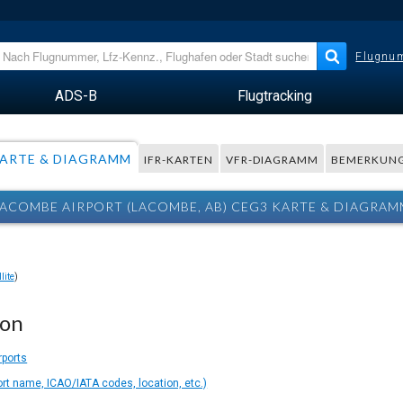
Flugnum
ADS-B
Flugtracking
ARTE & DIAGRAMM
IFR-KARTEN
VFR-DIAGRAMM
BEMERKUN
LACOMBE AIRPORT (LACOMBE, AB) CEG3 KARTE & DIAGRAM
lite
)
ion
rports
ort name, ICAO/IATA codes, location, etc.)