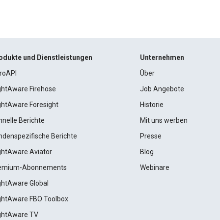
odukte und Dienstleistungen
Unternehmen
roAPI
Über
ightAware Firehose
Job Angebote
ightAware Foresight
Historie
hnelle Berichte
Mit uns werben
ndenspezifische Berichte
Presse
ightAware Aviator
Blog
emium-Abonnements
Webinare
ightAware Global
ightAware FBO Toolbox
ightAware TV