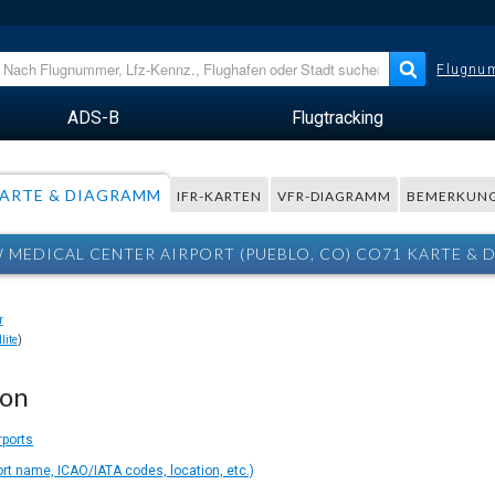
Flugnum
ADS-B
Flugtracking
ARTE & DIAGRAMM
IFR-KARTEN
VFR-DIAGRAMM
BEMERKUN
 MEDICAL CENTER AIRPORT (PUEBLO, CO) CO71 KARTE &
lite
)
ion
rports
ort name, ICAO/IATA codes, location, etc.)