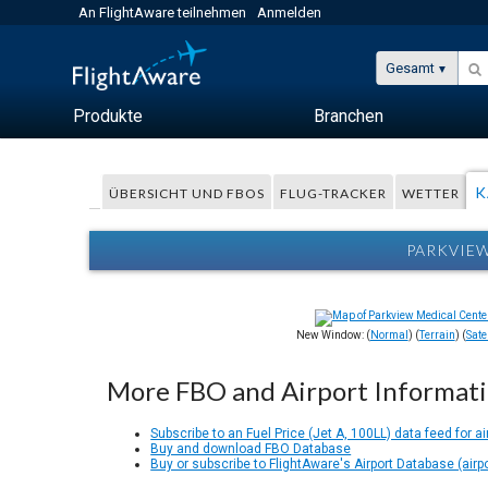
An FlightAware teilnehmen
Anmelden
Gesamt
Produkte
Branchen
K
ÜBERSICHT UND FBOS
FLUG-TRACKER
WETTER
PARKVIEW
New Window: (
Normal
) (
Terrain
) (
Satel
More FBO and Airport Informat
Subscribe to an Fuel Price (Jet A, 100LL) data feed for ai
Buy and download FBO Database
Buy or subscribe to FlightAware's Airport Database (airp