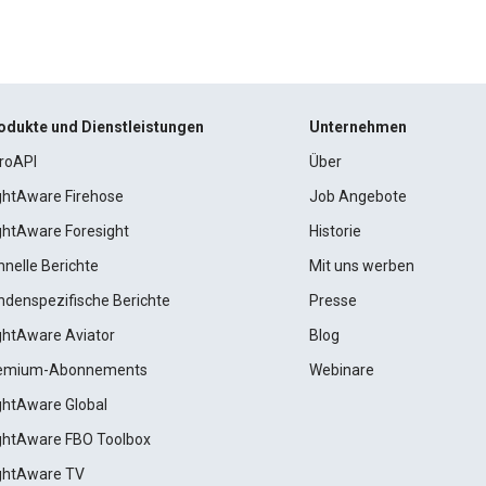
odukte und Dienstleistungen
Unternehmen
roAPI
Über
ightAware Firehose
Job Angebote
ightAware Foresight
Historie
hnelle Berichte
Mit uns werben
ndenspezifische Berichte
Presse
ightAware Aviator
Blog
emium-Abonnements
Webinare
ightAware Global
ightAware FBO Toolbox
ightAware TV