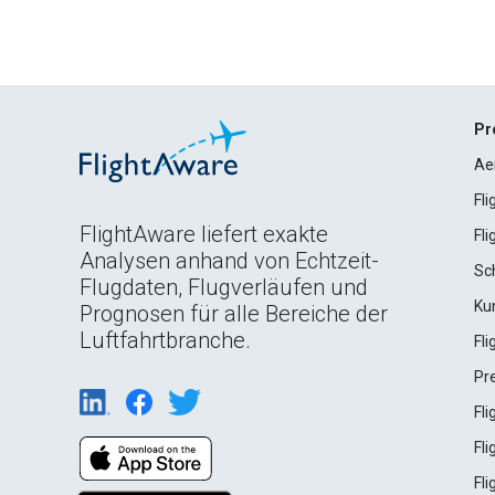
Pr
Ae
Fl
FlightAware liefert exakte
Fl
Analysen anhand von Echtzeit-
Sc
Flugdaten, Flugverläufen und
Ku
Prognosen für alle Bereiche der
Luftfahrtbranche.
Fl
Pr
Fl
Fl
Fl