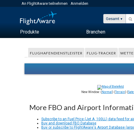
An FlightAware teilnehmen
Anmelden
Gesamt
Produkte
Branchen
FLUGHAFENDIENSTLEISTER
FLUG-TRACKER
WETTE
New Window: (
Normal
) (
Terrain
) (
Satel
More FBO and Airport Informat
Subscribe to an Fuel Price (Jet A, 100LL) data feed for ai
Buy and download FBO Database
Buy or subscribe to FlightAware's Airport Database (airp