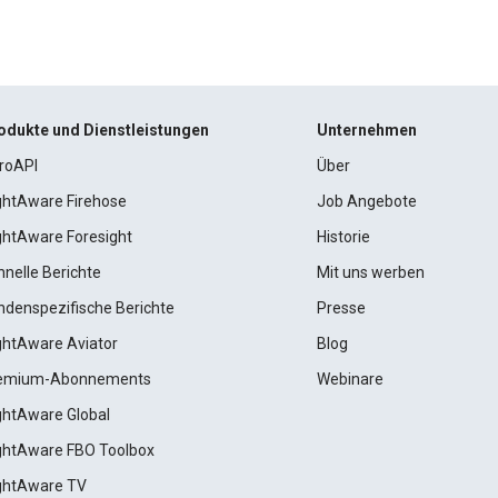
odukte und Dienstleistungen
Unternehmen
roAPI
Über
ightAware Firehose
Job Angebote
ightAware Foresight
Historie
hnelle Berichte
Mit uns werben
ndenspezifische Berichte
Presse
ightAware Aviator
Blog
emium-Abonnements
Webinare
ightAware Global
ightAware FBO Toolbox
ightAware TV