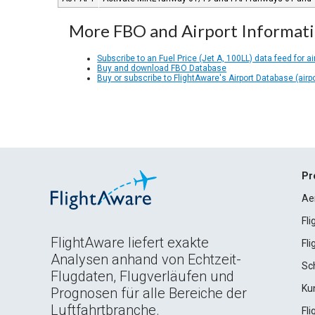
More FBO and Airport Informat
Subscribe to an Fuel Price (Jet A, 100LL) data feed for ai
Buy and download FBO Database
Buy or subscribe to FlightAware's Airport Database (airp
Pr
Ae
Fl
FlightAware liefert exakte
Fl
Analysen anhand von Echtzeit-
Sc
Flugdaten, Flugverläufen und
Ku
Prognosen für alle Bereiche der
Luftfahrtbranche.
Fl