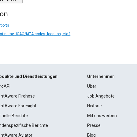
ion
rports
ort name, ICAO/IATA codes, location, etc.)
odukte und Dienstleistungen
Unternehmen
roAPI
Über
ightAware Firehose
Job Angebote
ightAware Foresight
Historie
hnelle Berichte
Mit uns werben
ndenspezifische Berichte
Presse
ightAware Aviator
Blog