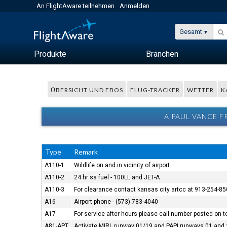
An FlightAware teilnehmen
Anmelden
Gesamt
Produkte
Branchen
ÜBERSICHT UND FBOS
FLUG-TRACKER
WETTER
K
A PAUL VANCE 
Type
Remark
A110-1
Wildlife on and in vicinity of airport.
A110-2
24 hr ss fuel - 100LL and JET-A
A110-3
For clearance contact kansas city artcc at 913-254-85
A16
Airport phone - (573) 783-4040
A17
For service after hours please call number posted on t
A81-APT
Activate MIRL runway 01/19 and PAPI runways 01 and 1