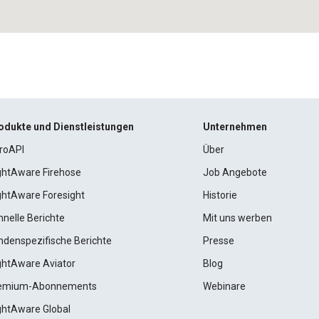
odukte und Dienstleistungen
Unternehmen
roAPI
Über
ightAware Firehose
Job Angebote
ightAware Foresight
Historie
hnelle Berichte
Mit uns werben
ndenspezifische Berichte
Presse
ightAware Aviator
Blog
emium-Abonnements
Webinare
ightAware Global