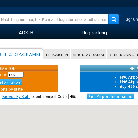
Flugnum
ADS-B
Flugtracking
RTE & DIAGRAMM
IFR-KARTEN
VFR-DIAGRAMM
BEMERKUNGE
ORMATION
REL
ode:
H96
Airpo
H96
Airpo
Information
Buy
H96
E
orts by state
Get Airport Information
Browse By State
or enter Airport Code: