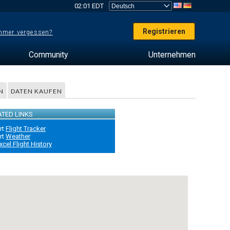
02:01 EDT
Registrieren
mer vergessen?
Community
Unternehmen
N
DATEN KAUFEN
ATED LINKS
rt
Flight Tracker
rt
Weather
xcel Flight History