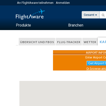
An FlightAware teilnehmen
Anmelden
Gesamt
Produkte
Branchen
KA
ÜBERSICHT UND FBOS
FLUG-TRACKER
WETTER
AIRPORT INF
Enter Airport C
Get Airport 
Or browse airp