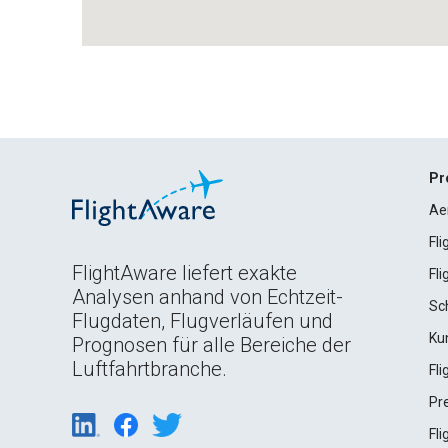
Pr
Ae
Fl
FlightAware liefert exakte
Fl
Analysen anhand von Echtzeit-
Sc
Flugdaten, Flugverläufen und
Ku
Prognosen für alle Bereiche der
Luftfahrtbranche.
Fl
Pr
Fl