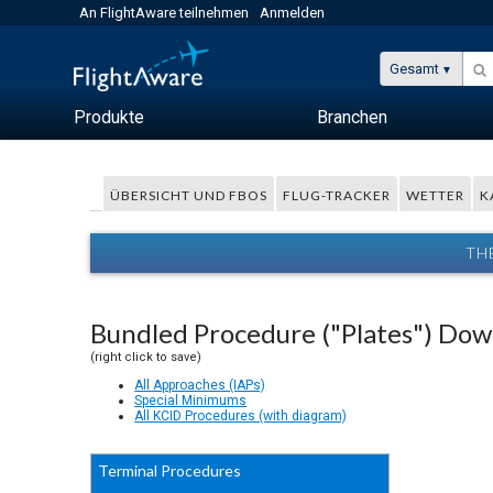
An FlightAware teilnehmen
Anmelden
Gesamt
Produkte
Branchen
ÜBERSICHT UND FBOS
FLUG-TRACKER
WETTER
K
TH
Bundled Procedure ("Plates") Do
(right click to save)
All Approaches (IAPs)
Special Minimums
All KCID Procedures (with diagram)
Terminal Procedures