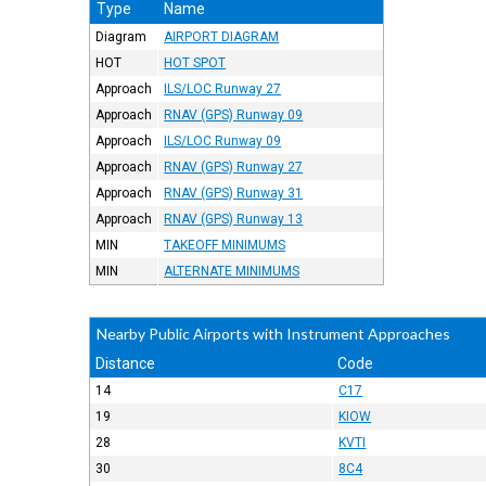
Type
Name
Diagram
AIRPORT DIAGRAM
HOT
HOT SPOT
Approach
ILS/LOC Runway 27
Approach
RNAV (GPS) Runway 09
Approach
ILS/LOC Runway 09
Approach
RNAV (GPS) Runway 27
Approach
RNAV (GPS) Runway 31
Approach
RNAV (GPS) Runway 13
MIN
TAKEOFF MINIMUMS
MIN
ALTERNATE MINIMUMS
Nearby Public Airports with Instrument Approaches
Distance
Code
14
C17
19
KIOW
28
KVTI
30
8C4