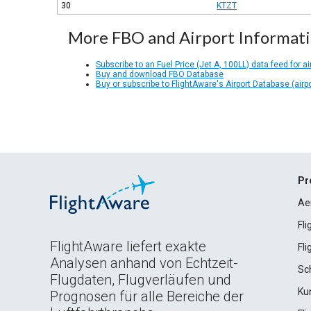
30
KTZT
More FBO and Airport Informat
Subscribe to an Fuel Price (Jet A, 100LL) data feed for ai
Buy and download FBO Database
Buy or subscribe to FlightAware's Airport Database (airp
Pr
Ae
Fl
FlightAware liefert exakte
Fl
Analysen anhand von Echtzeit-
Sc
Flugdaten, Flugverläufen und
Ku
Prognosen für alle Bereiche der