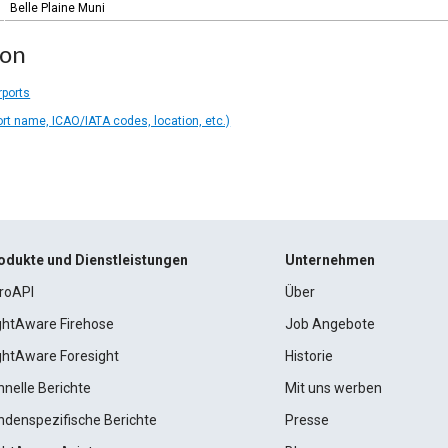
Belle Plaine Muni
ion
rports
ort name, ICAO/IATA codes, location, etc.)
odukte und Dienstleistungen
Unternehmen
roAPI
Über
ightAware Firehose
Job Angebote
ightAware Foresight
Historie
hnelle Berichte
Mit uns werben
ndenspezifische Berichte
Presse