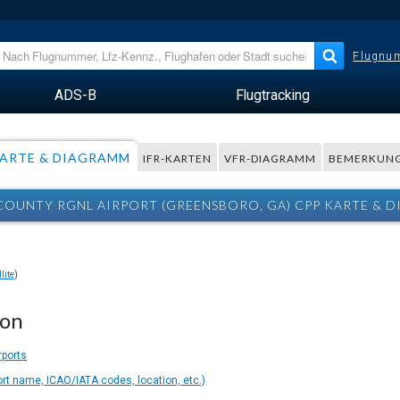
Flugnum
ADS-B
Flugtracking
ARTE & DIAGRAMM
IFR-KARTEN
VFR-DIAGRAMM
BEMERKUN
COUNTY RGNL AIRPORT (GREENSBORO, GA) CPP KARTE & 
lite
)
ion
rports
ort name, ICAO/IATA codes, location, etc.)