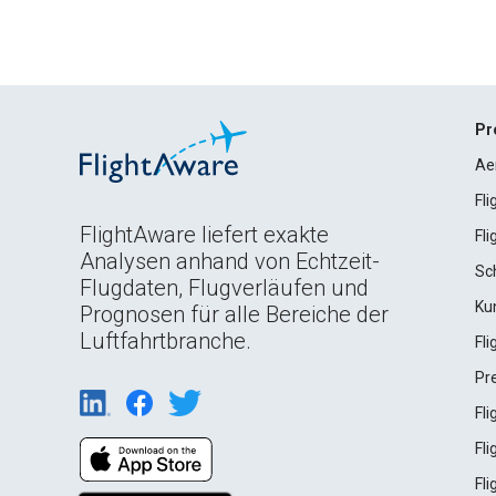
Pr
Ae
Fl
FlightAware liefert exakte
Fl
Analysen anhand von Echtzeit-
Sc
Flugdaten, Flugverläufen und
Ku
Prognosen für alle Bereiche der
Luftfahrtbranche.
Fl
Pr
Fl
Fl
Fl