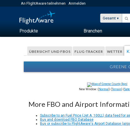
An FlightAware teilnehmen
Anmelden
Gesamt
Produkte
Branchen
K
ÜBERSICHT UND FBOS
FLUG-TRACKER
WETTER
GREENE 
New Window: (
Normal
) (
Terrain
) (
Satel
More FBO and Airport Informat
Subscribe to an Fuel Price (Jet A, 100LL) data feed for ai
Buy and download FBO Database
Buy or subscribe to FlightAware's Airport Database (airp