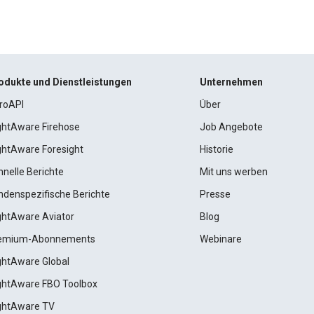
odukte und Dienstleistungen
Unternehmen
roAPI
Über
ightAware Firehose
Job Angebote
ightAware Foresight
Historie
hnelle Berichte
Mit uns werben
ndenspezifische Berichte
Presse
ightAware Aviator
Blog
emium-Abonnements
Webinare
ightAware Global
ightAware FBO Toolbox
ightAware TV