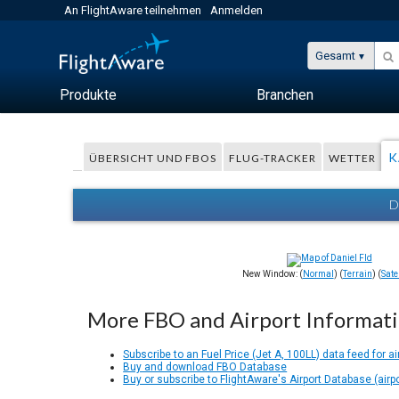
An FlightAware teilnehmen
Anmelden
Gesamt
Produkte
Branchen
K
ÜBERSICHT UND FBOS
FLUG-TRACKER
WETTER
D
New Window: (
Normal
) (
Terrain
) (
Satel
More FBO and Airport Informat
Subscribe to an Fuel Price (Jet A, 100LL) data feed for ai
Buy and download FBO Database
Buy or subscribe to FlightAware's Airport Database (airp