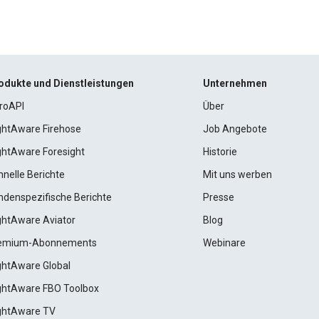
odukte und Dienstleistungen
Unternehmen
roAPI
Über
ightAware Firehose
Job Angebote
ightAware Foresight
Historie
hnelle Berichte
Mit uns werben
ndenspezifische Berichte
Presse
ightAware Aviator
Blog
emium-Abonnements
Webinare
ightAware Global
ightAware FBO Toolbox
ightAware TV