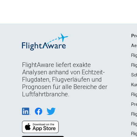
Pr
Ae
Fl
FlightAware liefert exakte
Fl
Analysen anhand von Echtzeit-
Sc
Flugdaten, Flugverläufen und
Ku
Prognosen für alle Bereiche der
Luftfahrtbranche.
Fl
Pr
Fl
Fl
Fl