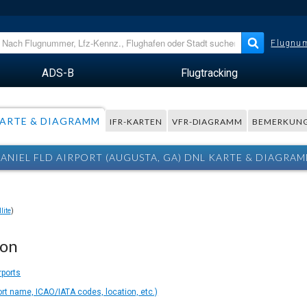
Flugnum
ADS-B
Flugtracking
ARTE & DIAGRAMM
IFR-KARTEN
VFR-DIAGRAMM
BEMERKUN
ANIEL FLD AIRPORT (AUGUSTA, GA) DNL KARTE & DIAGRA
lite
)
ion
rports
ort name, ICAO/IATA codes, location, etc.)