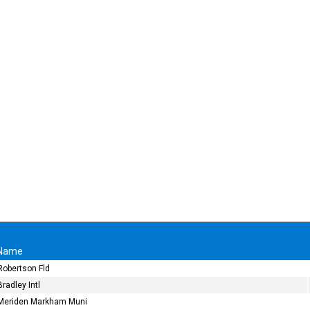
Name
Robertson Fld
Bradley Intl
Meriden Markham Muni