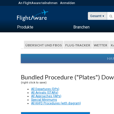
An FlightAware teilnehmen
Anmelden
Gesamt
Produkte
Branchen
ÜBERSICHT UND FBOS
FLUG-TRACKER
WETTER
K
HA
Bundled Procedure ("Plates") Do
(right click to save)
All Departures (DPs)
All Arrivals (STARs)
All Approaches (IAPs)
Special Minimums
All KHFD Procedures (with diagram)