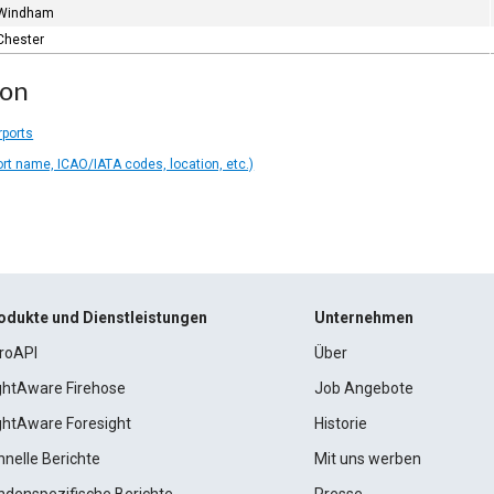
Windham
Chester
ion
rports
ort name, ICAO/IATA codes, location, etc.)
odukte und Dienstleistungen
Unternehmen
roAPI
Über
ightAware Firehose
Job Angebote
ightAware Foresight
Historie
hnelle Berichte
Mit uns werben