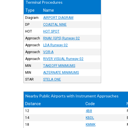
Terminal Procedures
Type
Name
Diagram
AIRPORT DIAGRAM
DP
COASTAL NINE
HOT
HOT SPOT
Approach
RNAV (GPS) Runway 02
Approach
LDA Runway 02
Approach
VOR-A
Approach
RIVER VISUAL Runway 02
MIN
TAKEOFF MINIMUMS
MIN
ALTERNATE MINIMUMS
STAR
STELA ONE
Nearby Public Airports with Instrument Approaches
Distance
Code
12
4B8
14
KBDL
18
KMMK