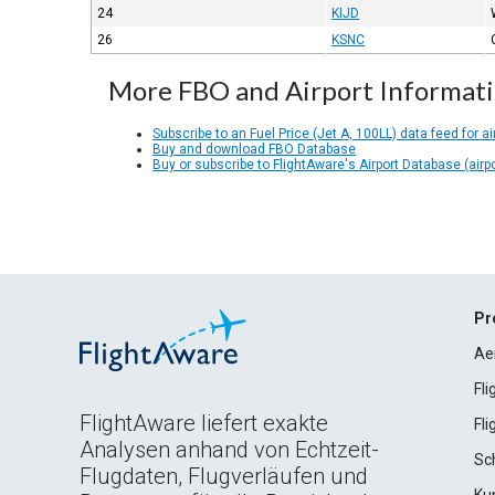
24
KIJD
26
KSNC
More FBO and Airport Informat
Subscribe to an Fuel Price (Jet A, 100LL) data feed for ai
Buy and download FBO Database
Buy or subscribe to FlightAware's Airport Database (airp
Pr
Ae
Fl
FlightAware liefert exakte
Fl
Analysen anhand von Echtzeit-
Sc
Flugdaten, Flugverläufen und