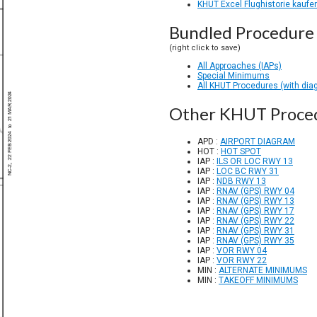
KHUT Excel Flughistorie kaufe
Bundled Procedure 
(right click to save)
All Approaches (IAPs)
Special Minimums
All KHUT Procedures (with dia
Other KHUT Proce
APD :
AIRPORT DIAGRAM
HOT :
HOT SPOT
IAP :
ILS OR LOC RWY 13
IAP :
LOC BC RWY 31
IAP :
NDB RWY 13
IAP :
RNAV (GPS) RWY 04
IAP :
RNAV (GPS) RWY 13
IAP :
RNAV (GPS) RWY 17
IAP :
RNAV (GPS) RWY 22
IAP :
RNAV (GPS) RWY 31
IAP :
RNAV (GPS) RWY 35
IAP :
VOR RWY 04
IAP :
VOR RWY 22
MIN :
ALTERNATE MINIMUMS
MIN :
TAKEOFF MINIMUMS