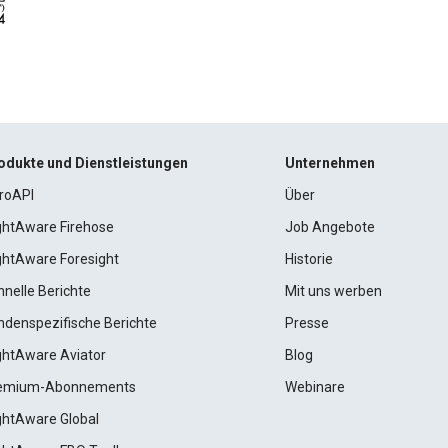
odukte und Dienstleistungen
Unternehmen
roAPI
Über
ightAware Firehose
Job Angebote
ightAware Foresight
Historie
hnelle Berichte
Mit uns werben
ndenspezifische Berichte
Presse
ightAware Aviator
Blog
emium-Abonnements
Webinare
ightAware Global