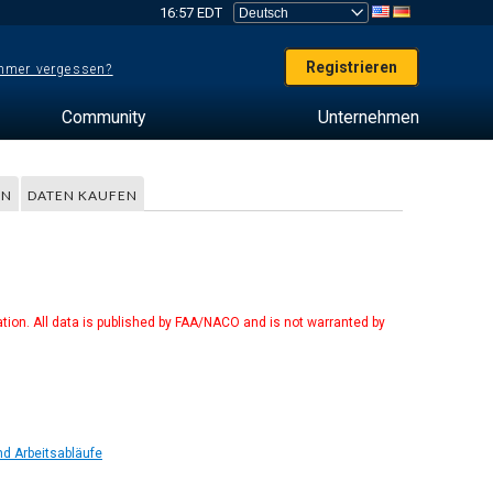
16:57 EDT
Registrieren
mer vergessen?
Community
Unternehmen
EN
DATEN KAUFEN
tion. All data is published by FAA/NACO and is not warranted by
d Arbeitsabläufe