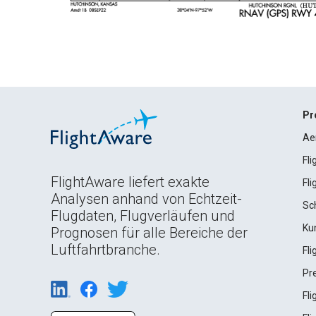
Pr
Ae
Fl
FlightAware liefert exakte
Fl
Analysen anhand von Echtzeit-
Sc
Flugdaten, Flugverläufen und
Ku
Prognosen für alle Bereiche der
Luftfahrtbranche.
Fl
Pr
Fl