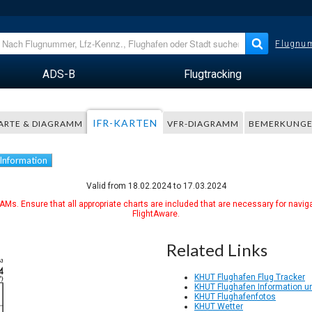
Flugnum
ADS-B
Flugtracking
IFR-KARTEN
ARTE & DIAGRAMM
VFR-DIAGRAMM
BEMERKUNG
 Information
Valid from 18.02.2024 to 17.03.2024
Ms. Ensure that all appropriate charts are included that are necessary for naviga
FlightAware.
Related Links
KHUT Flughafen Flug Tracker
KHUT Flughafen Information un
KHUT Flughafenfotos
KHUT Wetter