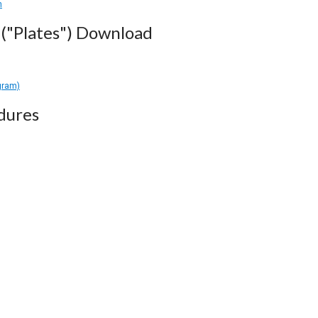
n
("Plates") Download
gram)
dures