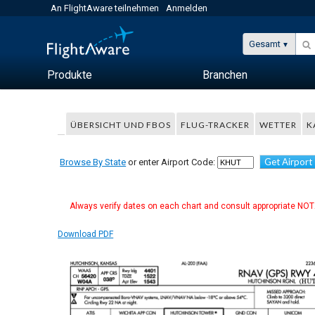
An FlightAware teilnehmen
Anmelden
Gesamt
Produkte
Branchen
ÜBERSICHT UND FBOS
FLUG-TRACKER
WETTER
K
Get Airport
Browse By State
or enter Airport Code:
Always verify dates on each chart and consult appropriate NOTA
Download PDF