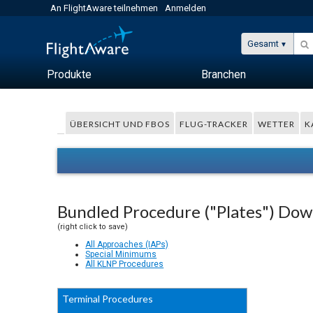
An FlightAware teilnehmen
Anmelden
Gesamt
Produkte
Branchen
ÜBERSICHT UND FBOS
FLUG-TRACKER
WETTER
K
Bundled Procedure ("Plates") Do
(right click to save)
All Approaches (IAPs)
Special Minimums
All KLNP Procedures
Terminal Procedures