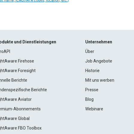
ort name, ICAO/IATA codes, location, etc.)
odukte und Dienstleistungen
Unternehmen
roAPI
Über
ightAware Firehose
Job Angebote
ightAware Foresight
Historie
hnelle Berichte
Mit uns werben
ndenspezifische Berichte
Presse
ightAware Aviator
Blog
emium-Abonnements
Webinare
ightAware Global
ightAware FBO Toolbox