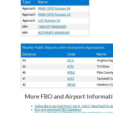
Type
Name
Approach
RNAV (GPS) Runway 06
Approach
RNAV (GPS) Runway 24
Approach
LOC Runway 24
MIN
TAKEOFF MINIMUMS
MIN
ALTERNATE MINIMUMS
Nearby Public Airports with Instrument Approaches
Distance
Code
Name
34
KVJI
Virginia Hi
36
KTRI
Tri-Cities
40
KPBX
Pike County
41
KJFZ
Tazewell C
42
KRVN
Hawkins Co
More FBO and Airport Informat
Subscribe to an Fuel Price (Jet A, 100LL) data feed for ai
Buy and download FBO Database