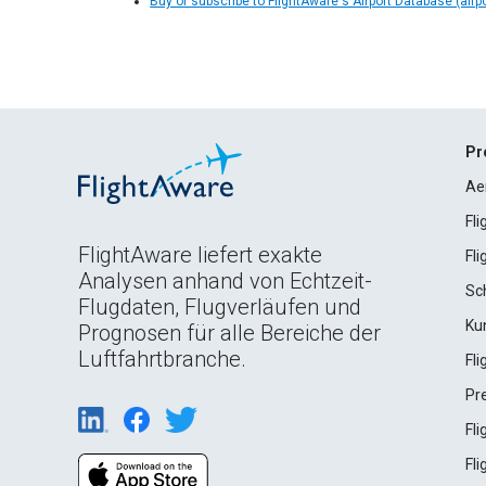
Buy or subscribe to FlightAware's Airport Database (airp
Pr
Ae
Fl
FlightAware liefert exakte
Fl
Analysen anhand von Echtzeit-
Sc
Flugdaten, Flugverläufen und
Ku
Prognosen für alle Bereiche der
Luftfahrtbranche.
Fl
Pr
Fl
Fl