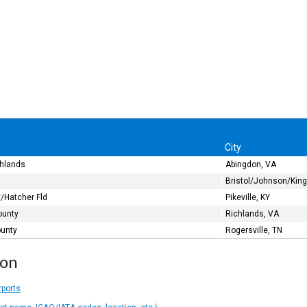
City
ghlands
Abingdon, VA
Bristol/Johnson/King
/Hatcher Fld
Pikeville, KY
ounty
Richlands, VA
unty
Rogersville, TN
ion
rports