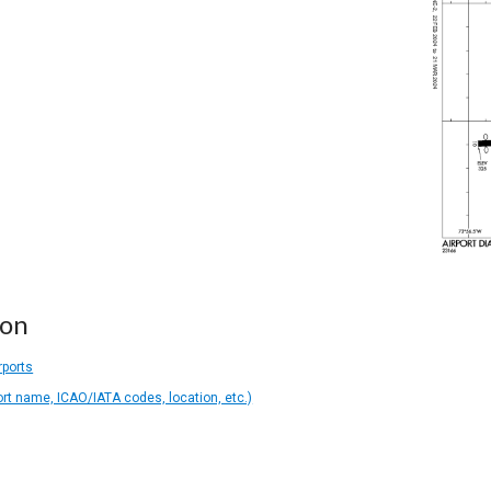
ion
rports
ort name, ICAO/IATA codes, location, etc.)