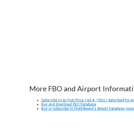
More FBO and Airport Informat
Subscribe to an Fuel Price (Jet A, 100LL) data feed for ai
Buy and download FBO Database
Buy or subscribe to FlightAware's Airport Database (airp