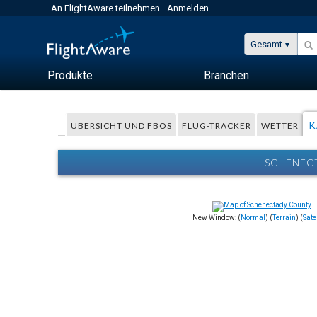
An FlightAware teilnehmen
Anmelden
Gesamt
Produkte
Branchen
K
ÜBERSICHT UND FBOS
FLUG-TRACKER
WETTER
SCHENECT
New Window: (
Normal
) (
Terrain
) (
Satel