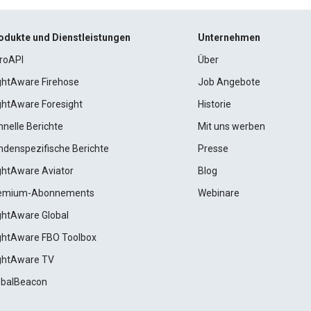
odukte und Dienstleistungen
Unternehmen
roAPI
Über
ightAware Firehose
Job Angebote
ightAware Foresight
Historie
hnelle Berichte
Mit uns werben
ndenspezifische Berichte
Presse
ightAware Aviator
Blog
emium-Abonnements
Webinare
ightAware Global
ightAware FBO Toolbox
ightAware TV
obalBeacon