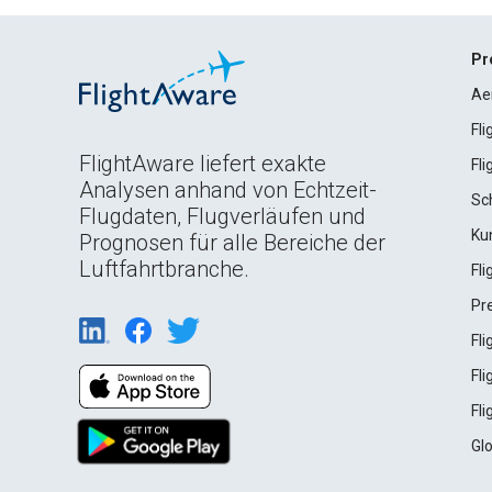
Pr
Ae
Fl
FlightAware liefert exakte
Fl
Analysen anhand von Echtzeit-
Sc
Flugdaten, Flugverläufen und
Ku
Prognosen für alle Bereiche der
Luftfahrtbranche.
Fl
Pr
Fl
Fl
Fl
Gl