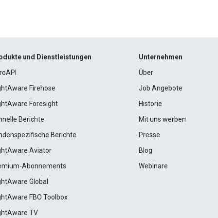
odukte und Dienstleistungen
Unternehmen
roAPI
Über
ightAware Firehose
Job Angebote
ightAware Foresight
Historie
hnelle Berichte
Mit uns werben
ndenspezifische Berichte
Presse
ightAware Aviator
Blog
emium-Abonnements
Webinare
ightAware Global
ightAware FBO Toolbox
ightAware TV