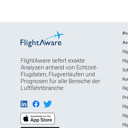
Pr
Ae
Fl
FlightAware liefert exakte
Fl
Analysen anhand von Echtzeit-
Sc
Flugdaten, Flugverläufen und
Ku
Prognosen für alle Bereiche der
Luftfahrtbranche.
Fl
Pr
Fl
Fl
Fl