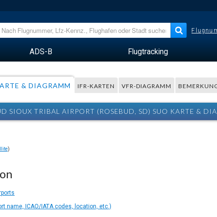
Flugnum
ADS-B
Flugtracking
ARTE & DIAGRAMM
IFR-KARTEN
VFR-DIAGRAMM
BEMERKUN
D SIOUX TRIBAL AIRPORT (ROSEBUD, SD) SUO KARTE & D
lite
)
ion
rports
ort name, ICAO/IATA codes, location, etc.)