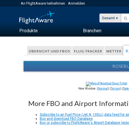
An FlightAware teilnehmen
Anmelden
Gesamt
Produkte
Branchen
K
ÜBERSICHT UND FBOS
FLUG-TRACKER
WETTER
ROSEBU
New Window: (
Normal
) (
Terrain
) (
Satel
More FBO and Airport Informat
Subscribe to an Fuel Price (Jet A, 100LL) data feed for ai
Buy and download FBO Database
Buy or subscribe to FlightAware's Airport Database (airp