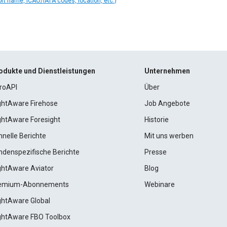
ort name, ICAO/IATA codes, location, etc.)
odukte und Dienstleistungen
Unternehmen
roAPI
Über
ightAware Firehose
Job Angebote
ightAware Foresight
Historie
hnelle Berichte
Mit uns werben
ndenspezifische Berichte
Presse
ightAware Aviator
Blog
emium-Abonnements
Webinare
ightAware Global
ightAware FBO Toolbox