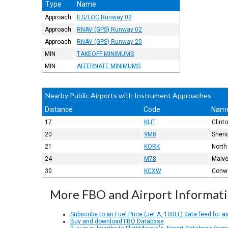
Type
Name
Approach
ILS/LOC Runway 02
Approach
RNAV (GPS) Runway 02
Approach
RNAV (GPS) Runway 20
MIN
TAKEOFF MINIMUMS
MIN
ALTERNATE MINIMUMS
Nearby Public Airports with Instrument Approaches
Distance
Code
Nam
17
KLIT
Clint
20
9M8
Sheri
21
KORK
North
24
M78
Malve
30
KCXW
Conw
More FBO and Airport Informat
Subscribe to an Fuel Price (Jet A, 100LL) data feed for ai
Buy and download FBO Database