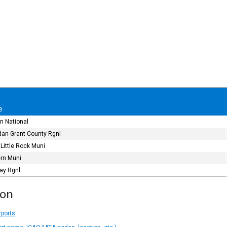
e
on National
dan-Grant County Rgnl
 Little Rock Muni
rn Muni
ay Rgnl
ion
rports