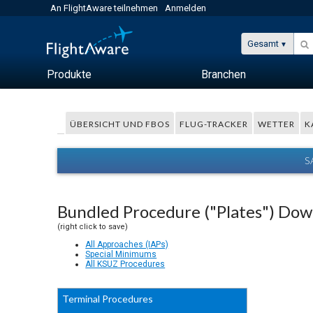
An FlightAware teilnehmen
Anmelden
Gesamt
Produkte
Branchen
ÜBERSICHT UND FBOS
FLUG-TRACKER
WETTER
K
S
Bundled Procedure ("Plates") Do
(right click to save)
All Approaches (IAPs)
Special Minimums
All KSUZ Procedures
Terminal Procedures