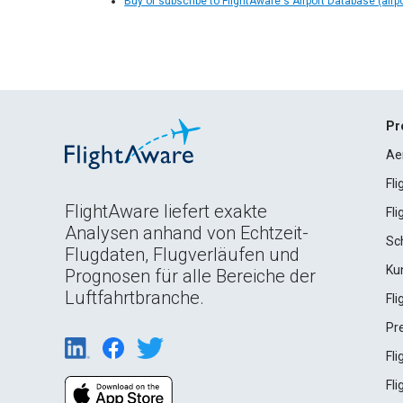
Buy or subscribe to FlightAware's Airport Database (airp
Pr
Ae
Fl
FlightAware liefert exakte
Fl
Analysen anhand von Echtzeit-
Sc
Flugdaten, Flugverläufen und
Ku
Prognosen für alle Bereiche der
Luftfahrtbranche.
Fl
Pr
Fl
Fl