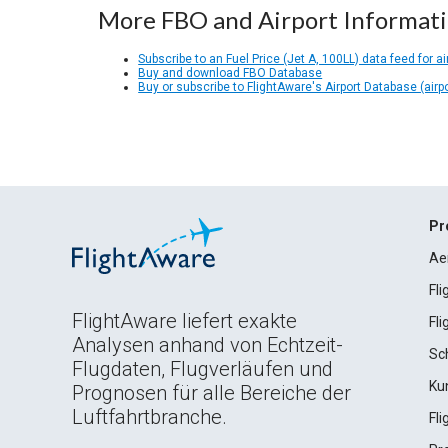
More FBO and Airport Informat
Subscribe to an Fuel Price (Jet A, 100LL) data feed for ai
Buy and download FBO Database
Buy or subscribe to FlightAware's Airport Database (airp
Pr
Ae
Fl
FlightAware liefert exakte
Fl
Analysen anhand von Echtzeit-
Sc
Flugdaten, Flugverläufen und
Ku
Prognosen für alle Bereiche der
Luftfahrtbranche.
Fl