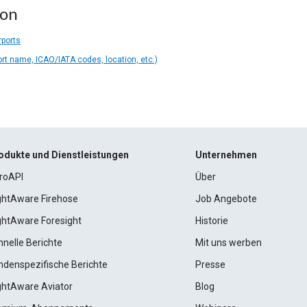
ion
rports
ort name, ICAO/IATA codes, location, etc.)
odukte und Dienstleistungen
Unternehmen
roAPI
Über
ightAware Firehose
Job Angebote
ightAware Foresight
Historie
hnelle Berichte
Mit uns werben
ndenspezifische Berichte
Presse
ightAware Aviator
Blog