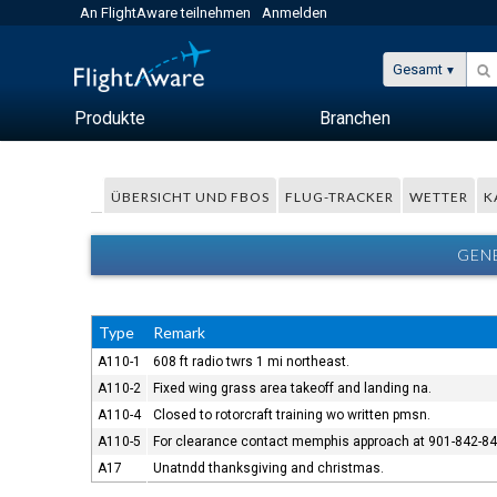
An FlightAware teilnehmen
Anmelden
Gesamt
Produkte
Branchen
ÜBERSICHT UND FBOS
FLUG-TRACKER
WETTER
K
GENE
Type
Remark
A110-1
608 ft radio twrs 1 mi northeast.
A110-2
Fixed wing grass area takeoff and landing na.
A110-4
Closed to rotorcraft training wo written pmsn.
A110-5
For clearance contact memphis approach at 901-842-84
A17
Unatndd thanksgiving and christmas.