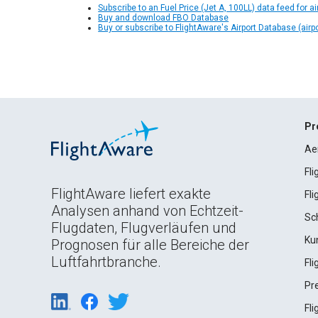
Subscribe to an Fuel Price (Jet A, 100LL) data feed for ai
Buy and download FBO Database
Buy or subscribe to FlightAware's Airport Database (airp
Pr
Ae
Fl
FlightAware liefert exakte
Fl
Analysen anhand von Echtzeit-
Sc
Flugdaten, Flugverläufen und
Ku
Prognosen für alle Bereiche der
Luftfahrtbranche.
Fl
Pr
Fl