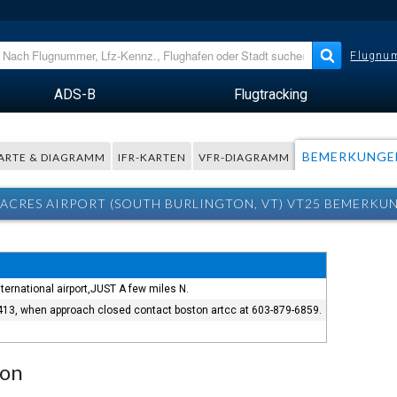
Flugnum
ADS-B
Flugtracking
BEMERKUNGE
ARTE & DIAGRAMM
IFR-KARTEN
VFR-DIAGRAMM
 ACRES AIRPORT (SOUTH BURLINGTON, VT) VT25 BEMERKU
ternational airport,JUST A few miles N.
4413, when approach closed contact boston artcc at 603-879-6859.
ion