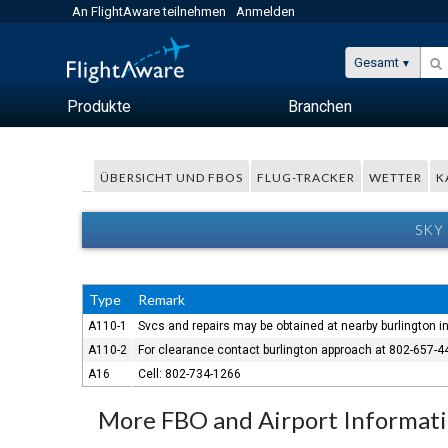
An FlightAware teilnehmen
Anmelden
Gesamt
Produkte
Branchen
ÜBERSICHT UND FBOS
FLUG-TRACKER
WETTER
K
SKY
Type
Remark
A110-1
Svcs and repairs may be obtained at nearby burlington in
A110-2
For clearance contact burlington approach at 802-657-
A16
Cell: 802-734-1266
More FBO and Airport Informat