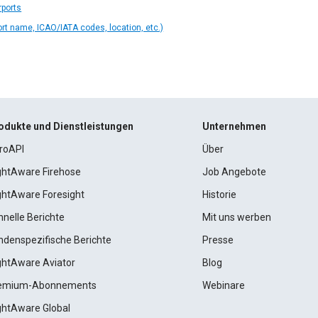
rports
ort name, ICAO/IATA codes, location, etc.)
odukte und Dienstleistungen
Unternehmen
roAPI
Über
ightAware Firehose
Job Angebote
ightAware Foresight
Historie
hnelle Berichte
Mit uns werben
ndenspezifische Berichte
Presse
ightAware Aviator
Blog
emium-Abonnements
Webinare
ightAware Global