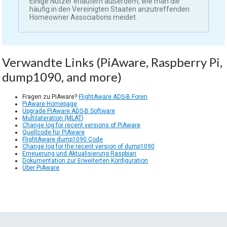
Einige Nutzer erläutern außerdem, wie man die
häufig in den Vereinigten Staaten anzutreffenden
Homeowner Associations meidet.
Verwandte Links (PiAware, Raspberry Pi,
dump1090, and more)
Fragen zu PiAware?
FlightAware ADS-B Foren
PiAware Homepage
Upgrade PiAware ADS-B Software
Multilateration (MLAT)
Change log for recent versions of PiAware
Quellcode für PiAware
FlightAware dump1090 Code
Change log for the recent version of dump1090
Erneuerung und Aktualisierung Raspbian
Dokumentation zur Erweiterten Konfiguration
Über PiAware