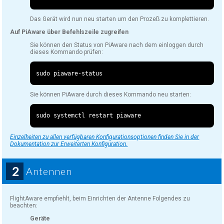
Das Gerät wird nun neu starten um den Prozeß zu komplettieren.
Auf PiAware über Befehlszeile zugreifen
Sie können den Status von PiAware nach dem einloggen durch
dieses Kommando prüfen:
sudo piaware
-
Sie können PiAware durch dieses Kommando neu starten:
Einzelheiten zu allen verfügbaren Konfigurationsoptionen finden Sie in der
Dokumentation zur Erweiterten Konfiguration.
2
Antennen
FlightAware empfiehlt, beim Einrichten der Antenne Folgendes zu
beachten:
Geräte