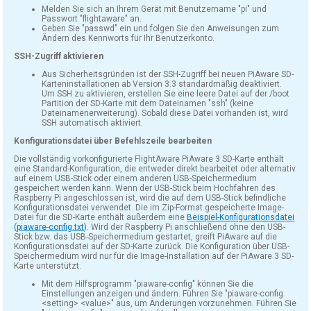
Melden Sie sich an Ihrem Gerät mit Benutzername "pi" und
Passwort "flightaware" an.
Geben Sie "passwd" ein und folgen Sie den Anweisungen zum
Ändern des Kennworts für Ihr Benutzerkonto.
SSH-Zugriff aktivieren
Aus Sicherheitsgründen ist der SSH-Zugriff bei neuen PiAware SD-
Karteninstallationen ab Version 3.3 standardmäßig deaktiviert.
Um SSH zu aktivieren, erstellen Sie eine leere Datei auf der /boot
Partition der SD-Karte mit dem Dateinamen "ssh" (keine
Dateinamenerweiterung). Sobald diese Datei vorhanden ist, wird
SSH automatisch aktiviert.
Konfigurationsdatei über Befehlszeile bearbeiten
Die vollständig vorkonfigurierte FlightAware PiAware 3 SD-Karte enthält
eine Standard-Konfiguration, die entweder direkt bearbeitet oder alternativ
auf einem USB-Stick oder einem anderen USB-Speichermedium
gespeichert werden kann. Wenn der USB-Stick beim Hochfahren des
Raspberry Pi angeschlossen ist, wird die auf dem USB-Stick befindliche
Konfigurationsdatei verwendet. Die im Zip-Format gespeicherte Image-
Datei für die SD-Karte enthält außerdem eine
Beispiel-Konfigurationsdatei
(piaware-config.txt)
. Wird der Raspberry Pi anschließend ohne den USB-
Stick bzw. das USB-Speichermedium gestartet, greift PiAware auf die
Konfigurationsdatei auf der SD-Karte zurück. Die Konfiguration über USB-
Speichermedium wird nur für die Image-Installation auf der PiAware 3 SD-
Karte unterstützt.
Mit dem Hilfsprogramm "piaware-config" können Sie die
Einstellungen anzeigen und ändern. Führen Sie "piaware-config
<setting> <value>" aus, um Änderungen vorzunehmen. Führen Sie