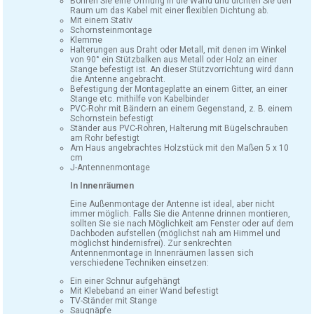
Bohren Sie eine Öffnung in die Wand und dichten Sie den
Raum um das Kabel mit einer flexiblen Dichtung ab.
Mit einem Stativ
Schornsteinmontage
Klemme
Halterungen aus Draht oder Metall, mit denen im Winkel
von 90° ein Stützbalken aus Metall oder Holz an einer
Stange befestigt ist. An dieser Stützvorrichtung wird dann
die Antenne angebracht.
Befestigung der Montageplatte an einem Gitter, an einer
Stange etc. mithilfe von Kabelbinder
PVC-Rohr mit Bändern an einem Gegenstand, z. B. einem
Schornstein befestigt
Ständer aus PVC-Rohren, Halterung mit Bügelschrauben
am Rohr befestigt
Am Haus angebrachtes Holzstück mit den Maßen 5 x 10
cm
J-Antennenmontage
In Innenräumen
Eine Außenmontage der Antenne ist ideal, aber nicht
immer möglich. Falls Sie die Antenne drinnen montieren,
sollten Sie sie nach Möglichkeit am Fenster oder auf dem
Dachboden aufstellen (möglichst nah am Himmel und
möglichst hindernisfrei). Zur senkrechten
Antennenmontage in Innenräumen lassen sich
verschiedene Techniken einsetzen:
Ein einer Schnur aufgehängt
Mit Klebeband an einer Wand befestigt
TV-Ständer mit Stange
Saugnäpfe