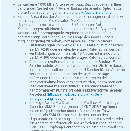
Es wird eine 1090 MHz Antenne benötigt. Bezugsquellen in Ihrem
Land finden Sie auf der
PiAware-Einkaufsliste
unter
Optional
. Um
die Liste anzusehen, gehen Sie auf die
PiAware Installation
.
Für den Anschluss der Antenne an Ihren Empfänger empfehlen wir
ein preisgünstiges Koaxialkabel. Die Kabeldämpfung
(Signalverlust) sollte weniger als 6 dB betragen. Bei
Kabelführungen mit einem Verlust von mehr als 6 dB werden
weniger Luftfahrzeugsignale empfangen und der Empfang ist
beeinträchtigt. Versuchen Sie, die Länge des Koaxialkabels
möglichst gering zu halten, vorzugsweise unter 15 Metern.
Für Kabellängen von weniger als 15 Metern ist mindestens
ein LMR-240 oder ein gleichwertiges Kabel zu verwenden
Für Kabellängen von mehr als 15 Metern ist mindestens
ein LMR-400 oder ein gleichwertiges Kabel zu verwenden
Die meisten Außenantennen haben eine N-Buchse. Falls
Sie eine solche Antenne erwerben, denken Sie bitte daran,
dass das Koaxialkabel mit einem N-Stecker für die Antenne
versehen sein muss. Eine bei der Außenmontage
auftretende feuchtigkeitsbedingte Korrosion der
Steckverbindung kann verhindert werden, indem man den
Steckverbinder mit selbstvulkanisierendem Klebeband,
handformbarem Kunststoff oder selbstverschweißendem
Klebeband (
https://en.wikipedia.org/wiki/Self-
amalgamating_tape
) umhüllt.
Der FlightAware Pro Stick und der Pro Stick Plus verfügen
über eine SMA-Buchse. (Andere DVB-T SDR-Empfänger
haben möglicherweise andere Anschlüsse). Es wird
deshalb ein SMA-Stecker zum Anschluss an den
FlightAware Stick benötigt. Ein Kabel mit SMA-Stecker oder
ein Adapter ist erforderlich. Die Anforderungen für andere
DVB-T SDR-Empfänger entnehmen Sie bitte den jeweiligen