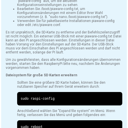
"piaware-config" aus, um die aktuellen
Konfigurationseinstellungen zu sehen.
Bearbeiten Sie /boot/piaware-config.txt, um
Konfigurationsänderungen mit einem Editor Ihrer Wahl
vorzunehmen (z. B. "sudo nano /boot/piaware-config.txt").
Verwenden Sie für paketbasierte Installationen piaware-config
oder edit /etc/piaware.conf.
Es ist unpraktisch, die SD-Karte zu entferne und der Befehlszeilenzugriff
ist nicht möglich. Ein externer USB-Stick mit einer piaware-config.txt Datei
kann an den Pi angeschlossen werden. Einstellungen in dieser Datei
haben Vorrang vor den Einstellungen auf der SD-Karte. Der USB-Stick
muss vor dem Einschalten des Pi angeschlossen werden und darf nicht
entfernt werden, solange der Pi läuft.
Um zu gewährleisten, dass alle Konfigurationsänderungen übernommen
werden, starten Sie den RaspberryPi bitte neu, nachdem Sie Änderungen
vorgenommen haben.
Dateisystem für große SD Karten erweitern
Sollten Sie eine größere SD Karte haben, können Sie den
nutzbaren Speicher auf Ihrem Gerät erweitern durch:
sudo raspi
-
Anschließend wählen Sie "Expand file system" im Menü. Wenn
fertig, verlassen Sie das Menü und geben folgendes ein: