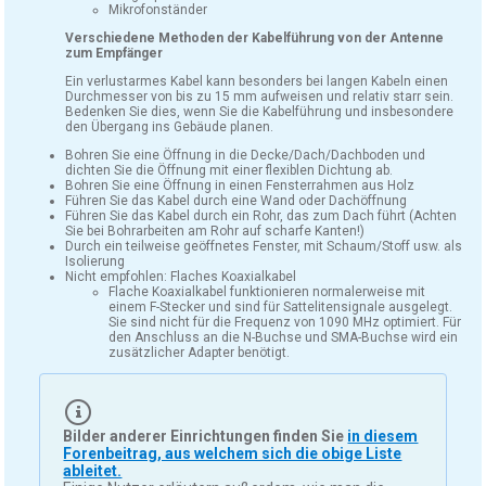
Mikrofonständer
Verschiedene Methoden der Kabelführung von der Antenne
zum Empfänger
Ein verlustarmes Kabel kann besonders bei langen Kabeln einen
Durchmesser von bis zu 15 mm aufweisen und relativ starr sein.
Bedenken Sie dies, wenn Sie die Kabelführung und insbesondere
den Übergang ins Gebäude planen.
Bohren Sie eine Öffnung in die Decke/Dach/Dachboden und
dichten Sie die Öffnung mit einer flexiblen Dichtung ab.
Bohren Sie eine Öffnung in einen Fensterrahmen aus Holz
Führen Sie das Kabel durch eine Wand oder Dachöffnung
Führen Sie das Kabel durch ein Rohr, das zum Dach führt (Achten
Sie bei Bohrarbeiten am Rohr auf scharfe Kanten!)
Durch ein teilweise geöffnetes Fenster, mit Schaum/Stoff usw. als
Isolierung
Nicht empfohlen: Flaches Koaxialkabel
Flache Koaxialkabel funktionieren normalerweise mit
einem F-Stecker und sind für Sattelitensignale ausgelegt.
Sie sind nicht für die Frequenz von 1090 MHz optimiert. Für
den Anschluss an die N-Buchse und SMA-Buchse wird ein
zusätzlicher Adapter benötigt.
Bilder anderer Einrichtungen finden Sie
in diesem
Forenbeitrag, aus welchem sich die obige Liste
ableitet.